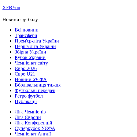
Х
FB
You
Новини футболу
Всі новини
Трансфери
Прем'єр-ліга України
Перша ліга України
Збірна України
Кубок України
Чемпіонат світу
Євро-2026
Євро U21
Новини УЄФА
Вболівальниця тижня
Футбольні передачі
Ретро футбол
Публікації
Ліга Чемпіонів
Ліга Європи
Ліга Конференцій
Суперкубок УЄФА
Чемпіонат Англії