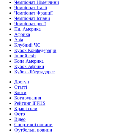
Чемпіонат Німеччини
Чемпіонат Італії
Чемпіонат Франції
Чемпіонат Іспанії
Чемпіонат росії
Пд. Америка
Африка
Азія
Клубний ЧС
Кубок Конфедерацій
Інший світ
Копа Америка
Кубок Африки
Кубок Лібертадорес
Доступ
Статті
Блоги
Котирування
Рейтинг IFFHS
Кращі голи
Фото
Відео
Спортивні новини
Футбольні новини