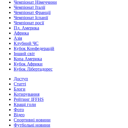
Чемпіонат Німеччини
Чемпіонат Італії
Чемпіонат Франції
Чемпіонат Іспанії
Чемпіонат росії
Пд. Америка
Африка
Азія
Клубний ЧС
Кубок Конфедерацій
Інший світ
Копа Америка
Кубок Африки
Кубок Лібертадорес
Доступ
Статті
Блоги
Котирування
Рейтинг IFFHS
Кращі голи
Фото
Відео
Спортивні новини
Футбольні новини