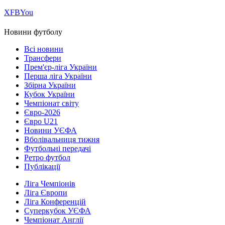
Х
FB
You
Новини футболу
Всі новини
Трансфери
Прем'єр-ліга України
Перша ліга України
Збірна України
Кубок України
Чемпіонат світу
Євро-2026
Євро U21
Новини УЄФА
Вболівальниця тижня
Футбольні передачі
Ретро футбол
Публікації
Ліга Чемпіонів
Ліга Європи
Ліга Конференцій
Суперкубок УЄФА
Чемпіонат Англії