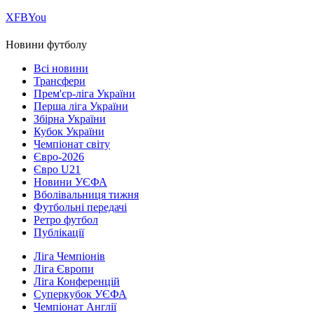
Х
FB
You
Новини футболу
Всі новини
Трансфери
Прем'єр-ліга України
Перша ліга України
Збірна України
Кубок України
Чемпіонат світу
Євро-2026
Євро U21
Новини УЄФА
Вболівальниця тижня
Футбольні передачі
Ретро футбол
Публікації
Ліга Чемпіонів
Ліга Європи
Ліга Конференцій
Суперкубок УЄФА
Чемпіонат Англії