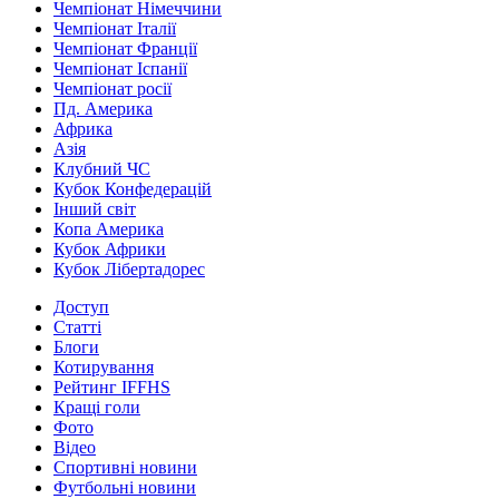
Чемпіонат Німеччини
Чемпіонат Італії
Чемпіонат Франції
Чемпіонат Іспанії
Чемпіонат росії
Пд. Америка
Африка
Азія
Клубний ЧС
Кубок Конфедерацій
Інший світ
Копа Америка
Кубок Африки
Кубок Лібертадорес
Доступ
Статті
Блоги
Котирування
Рейтинг IFFHS
Кращі голи
Фото
Відео
Спортивні новини
Футбольні новини