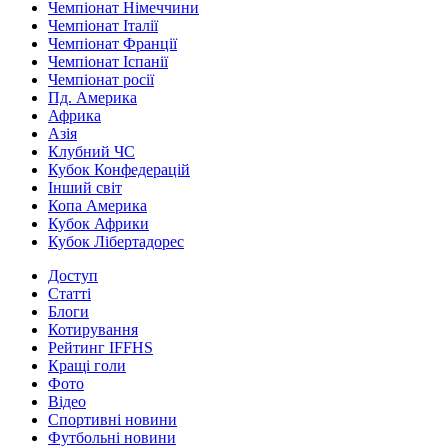
Чемпіонат Німеччини
Чемпіонат Італії
Чемпіонат Франції
Чемпіонат Іспанії
Чемпіонат росії
Пд. Америка
Африка
Азія
Клубний ЧС
Кубок Конфедерацій
Інший світ
Копа Америка
Кубок Африки
Кубок Лібертадорес
Доступ
Статті
Блоги
Котирування
Рейтинг IFFHS
Кращі голи
Фото
Відео
Спортивні новини
Футбольні новини