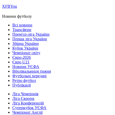
Х
FB
You
Новини футболу
Всі новини
Трансфери
Прем'єр-ліга України
Перша ліга України
Збірна України
Кубок України
Чемпіонат світу
Євро-2026
Євро U21
Новини УЄФА
Вболівальниця тижня
Футбольні передачі
Ретро футбол
Публікації
Ліга Чемпіонів
Ліга Європи
Ліга Конференцій
Суперкубок УЄФА
Чемпіонат Англії