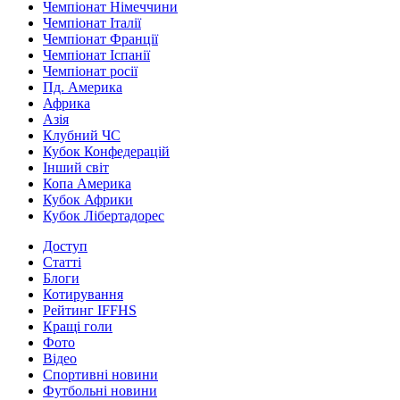
Чемпіонат Німеччини
Чемпіонат Італії
Чемпіонат Франції
Чемпіонат Іспанії
Чемпіонат росії
Пд. Америка
Африка
Азія
Клубний ЧС
Кубок Конфедерацій
Інший світ
Копа Америка
Кубок Африки
Кубок Лібертадорес
Доступ
Статті
Блоги
Котирування
Рейтинг IFFHS
Кращі голи
Фото
Відео
Спортивні новини
Футбольні новини