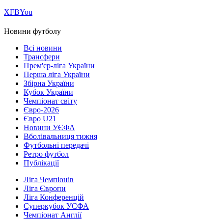
Х
FB
You
Новини футболу
Всі новини
Трансфери
Прем'єр-ліга України
Перша ліга України
Збірна України
Кубок України
Чемпіонат світу
Євро-2026
Євро U21
Новини УЄФА
Вболівальниця тижня
Футбольні передачі
Ретро футбол
Публікації
Ліга Чемпіонів
Ліга Європи
Ліга Конференцій
Суперкубок УЄФА
Чемпіонат Англії