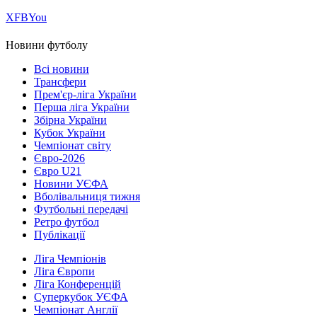
Х
FB
You
Новини футболу
Всі новини
Трансфери
Прем'єр-ліга України
Перша ліга України
Збірна України
Кубок України
Чемпіонат світу
Євро-2026
Євро U21
Новини УЄФА
Вболівальниця тижня
Футбольні передачі
Ретро футбол
Публікації
Ліга Чемпіонів
Ліга Європи
Ліга Конференцій
Суперкубок УЄФА
Чемпіонат Англії