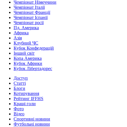
Чемпіонат Німеччини
Чемпіонат Італії
Чемпіонат Франції
Чемпіонат Іспанії
Чемпіонат росії
Пд. Америка
Африка
Азія
Клубний ЧС
Кубок Конфедерацій
Інший світ
Копа Америка
Кубок Африки
Кубок Лібертадорес
Доступ
Статті
Блоги
Котирування
Рейтинг IFFHS
Кращі голи
Фото
Відео
Спортивні новини
Футбольні новини