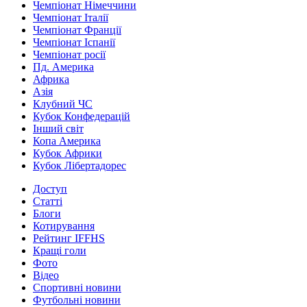
Чемпіонат Німеччини
Чемпіонат Італії
Чемпіонат Франції
Чемпіонат Іспанії
Чемпіонат росії
Пд. Америка
Африка
Азія
Клубний ЧС
Кубок Конфедерацій
Інший світ
Копа Америка
Кубок Африки
Кубок Лібертадорес
Доступ
Статті
Блоги
Котирування
Рейтинг IFFHS
Кращі голи
Фото
Відео
Спортивні новини
Футбольні новини