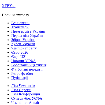
Х
FB
You
Новини футболу
Всі новини
Трансфери
Прем'єр-ліга України
Перша ліга України
Збірна України
Кубок України
Чемпіонат світу
Євро-2026
Євро U21
Новини УЄФА
Вболівальниця тижня
Футбольні передачі
Ретро футбол
Публікації
Ліга Чемпіонів
Ліга Європи
Ліга Конференцій
Суперкубок УЄФА
Чемпіонат Англії