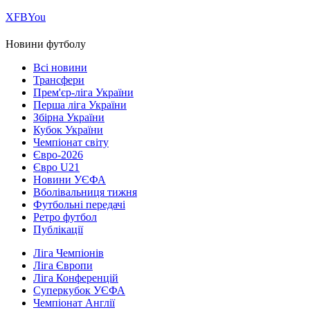
Х
FB
You
Новини футболу
Всі новини
Трансфери
Прем'єр-ліга України
Перша ліга України
Збірна України
Кубок України
Чемпіонат світу
Євро-2026
Євро U21
Новини УЄФА
Вболівальниця тижня
Футбольні передачі
Ретро футбол
Публікації
Ліга Чемпіонів
Ліга Європи
Ліга Конференцій
Суперкубок УЄФА
Чемпіонат Англії