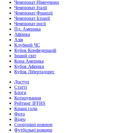
Чемпіонат Німеччини
Чемпіонат Італії
Чемпіонат Франції
Чемпіонат Іспанії
Чемпіонат росії
Пд. Америка
Африка
Азія
Клубний ЧС
Кубок Конфедерацій
Інший світ
Копа Америка
Кубок Африки
Кубок Лібертадорес
Доступ
Статті
Блоги
Котирування
Рейтинг IFFHS
Кращі голи
Фото
Відео
Спортивні новини
Футбольні новини