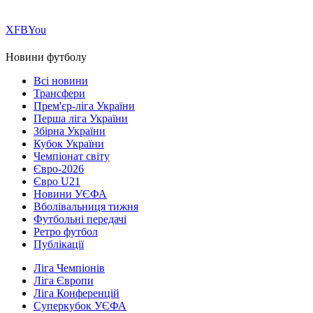
Х
FB
You
Новини футболу
Всі новини
Трансфери
Прем'єр-ліга України
Перша ліга України
Збірна України
Кубок України
Чемпіонат світу
Євро-2026
Євро U21
Новини УЄФА
Вболівальниця тижня
Футбольні передачі
Ретро футбол
Публікації
Ліга Чемпіонів
Ліга Європи
Ліга Конференцій
Суперкубок УЄФА