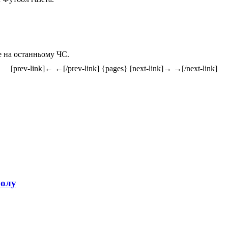
е на останньому ЧС.
[prev-link]← ←[/prev-link] {pages} [next-link]→ →[/next-link]
болу