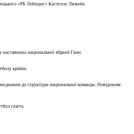
імецького «РБ Лейпциг» Кастелло Люкеба.
наставника національної збірної Гани.
тболу країни.
иєднання до структури національної команди. Повідомляє
тбол газета.