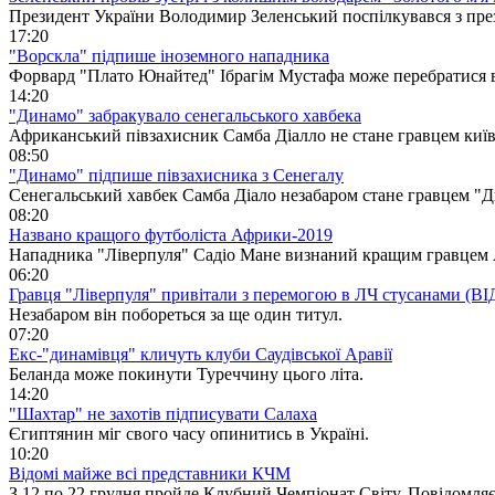
Президент України Володимир Зеленський поспілкувався з пре
17:20
"Ворскла" підпише іноземного нападника
Форвард "Плато Юнайтед" Ібрагім Мустафа може перебратися в
14:20
"Динамо" забракувало сенегальського хавбека
Африканський півзахисник Самба Діалло не стане гравцем київ
08:50
"Динамо" підпише півзахисника з Сенегалу
Сенегальський хавбек Самба Діало незабаром стане гравцем "Д
08:20
Названо кращого футболіста Африки-2019
Нападника "Ліверпуля" Садіо Мане визнаний кращим гравцем А
06:20
Гравця "Ліверпуля" привітали з перемогою в ЛЧ стусанами (В
Незабаром він побореться за ще один титул.
07:20
Екс-"динамівця" кличуть клуби Саудівської Аравії
Беланда може покинути Туреччину цього літа.
14:20
"Шахтар" не захотів підписувати Салаха
Єгиптянин міг свого часу опинитись в Україні.
10:20
Відомі майже всі представники КЧМ
З 12 по 22 грудня пройде Клубний Чемпіонат Світу. Повідомляє