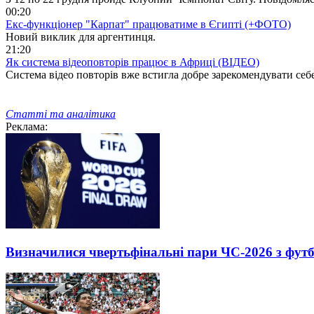
00:20
Екс-функціонер "Карпат" працюватиме в Єгипті (+ФОТО)
Новий виклик для аргентинця.
21:20
Як система відеоповторів працює в Африці (ВІДЕО)
Система відео повторів вже встигла добре зарекомендувати себ
Статті та аналітика
Реклама:
Визначилися чвертьфінальні пари ЧС-2026 з фут