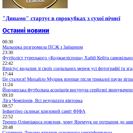
"Динамо" стартує в єврокубках з сухої нічиєї
Останні новини
00:30
Мальорка розгромила ПСЖ з Забарним
23:30
Футболіст турецького «Коджаеліспора» Хабіб Кейта самовільно в
22:42
Вінісіус видалив зі своїх соціальних мереж усі фотографії та з
17:44
Це сталося! Михайло Мудрик вперше після тривалої паузи зіграв
11:24
Йорданська футбольна асоціація висунула серйозні звинувачен
09:10
Ліга Чемпіонів, Всі результати вівторка
08:57
Інфантіно скликає кризовий саміт ФІФА
22:52
Тренер Олімпіакоса пояснив, чому Яремчук не потрапив до зая
20:48
Суперник Динамо втратив основного центрфорварда