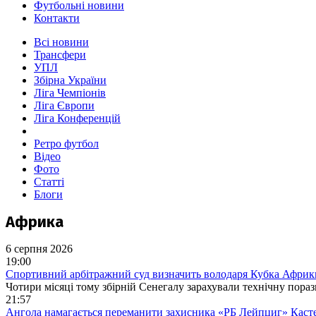
Футбольні новини
Контакти
Всі новини
Трансфери
УПЛ
Збірна України
Ліга Чемпіонів
Ліга Європи
Ліга Конференцій
Ретро футбол
Відео
Фото
Статті
Блоги
Африка
6 серпня 2026
19:00
Спортивний арбітражний суд визначить володаря Кубка Африк
Чотири місяці тому збірній Сенегалу зарахували технічну пораз
21:57
Ангола намагається переманити захисника «РБ Лейпциг» Каст