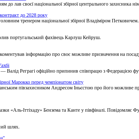
ням до лав своєї національної збірної центрального захисника н
контракт до 2028 року
оловним тренером національної збірної Владіміром Петковичем.
олив португальський фахівець Карлуш Кейруш.
оментував інформацію про своє можливе призначення на посаду 
ахбі
 — Валід Реграгі офіційно припинив співпрацю з Федерацією фу
ірної Марокко перед чемпіонатом світу
панським півзахисником Андресом Іньєстою про його можливе пр
ки «Аль-Іттіхаду» Бензема та Канте у півфіналі. Повідомляє Фу
ний шлях.
ча"