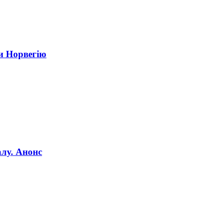
и Норвегію
алу. Анонс