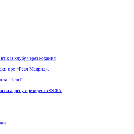
тік із клубу через кохання
гадки про «Реал Мадрид».
 за “Челсі”
ня на адресу президента ФІФА
вки