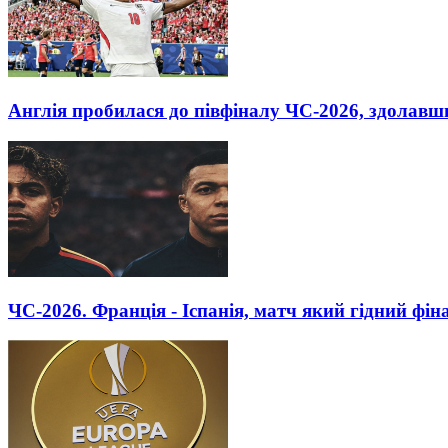
Англія пробилася до півфіналу ЧС-2026, здолавш
ЧС-2026. Франція - Іспанія, матч який гідний фін