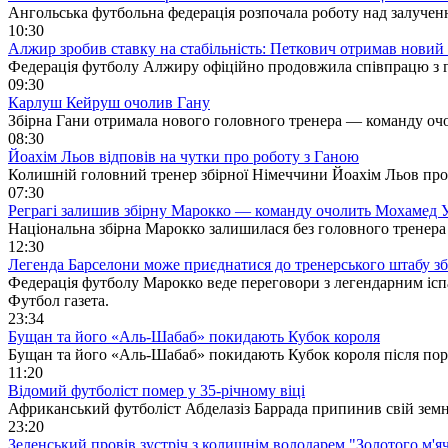
Ангольська футбольна федерація розпочала роботу над залучен
10:30
Алжир зробив ставку на стабільність: Петкович отримав новий 
Федерація футболу Алжиру офіційно продовжила співпрацю з г
09:30
Карлуш Кейруш очолив Гану
Збірна Гани отримала нового головного тренера — команду оч
08:30
Йоахім Льов відповів на чутки про роботу з Ганою
Колишній головний тренер збірної Німеччини Йоахім Льов прок
07:30
Реграгі залишив збірну Марокко — команду очолить Мохамед У
Національна збірна Марокко залишилася без головного тренера
12:30
Легенда Барселони може приєднатися до тренерського штабу зб
Федерація футболу Марокко веде переговори з легендарним іс
Футбол газета.
23:34
Бущан та його «Аль-Шабаб» покидають Кубок короля
Бущан та його «Аль-Шабаб» покидають Кубок короля після пораз
11:20
Відомий футболіст помер у 35-річному віці
Африканський футболіст Абделазіз Баррада припинив свій зем
23:20
Зеленський провів зустріч з колишнім володарем "Золотого м'я