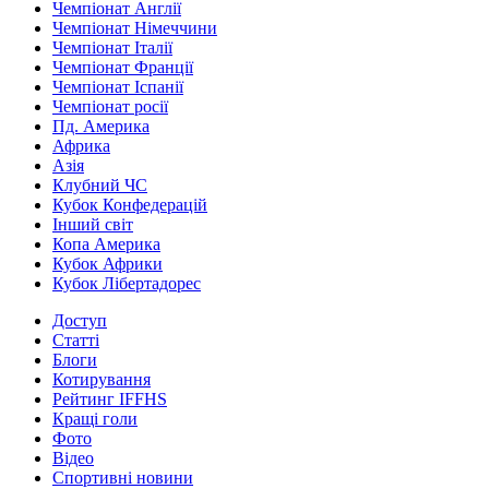
Чемпіонат Англії
Чемпіонат Німеччини
Чемпіонат Італії
Чемпіонат Франції
Чемпіонат Іспанії
Чемпіонат росії
Пд. Америка
Африка
Азія
Клубний ЧС
Кубок Конфедерацій
Інший світ
Копа Америка
Кубок Африки
Кубок Лібертадорес
Доступ
Статті
Блоги
Котирування
Рейтинг IFFHS
Кращі голи
Фото
Відео
Спортивні новини