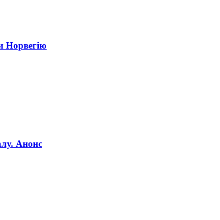
и Норвегію
алу. Анонс