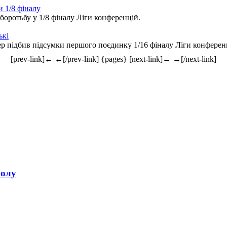
и 1/8 фіналу
 боротьбу у 1/8 фіналу Ліги конференцій.
ькі
р підбив підсумки першого поєдинку 1/16 фіналу Ліги конференц
[prev-link]← ←[/prev-link] {pages} [next-link]→ →[/next-link]
болу