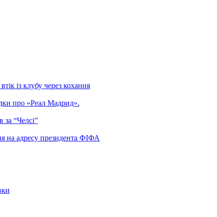
тік із клубу через кохання
гадки про «Реал Мадрид».
 за “Челсі”
ня на адресу президента ФІФА
вки