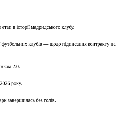
тап в історії мадридського клубу.
ї футбольних клубів — щодо підписання контракту на
нком 2:0.
2026 року.
рк завершилась без голів.