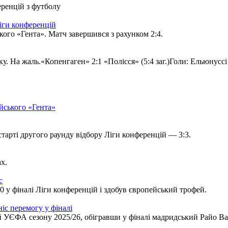
еренцій з футболу
Ліги конференцій
ького «Гента». Матч завершився з рахунком 2:4.
На жаль.«Копенгаген» 2:1 «Полісся» (5:4 заг.)Голи: Ельюнуссі 27
ійського «Гента»
тарті другого раунду відбору Ліги конференцій — 3:3.
х.
с
0 у фіналі Ліги конференцій і здобув європейський трофей.
іс перемогу у фіналі
УЄФА сезону 2025/26, обігравши у фіналі мадридський Райо Вал