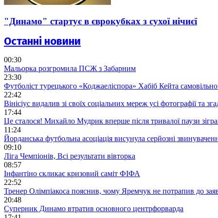
"Динамо" стартує в єврокубках з сухої нічиєї
Останні новини
00:30
Мальорка розгромила ПСЖ з Забарним
23:30
Футболіст турецького «Коджаеліспора» Хабіб Кейта самовільно в
22:42
Вінісіус видалив зі своїх соціальних мереж усі фотографії та з
17:44
Це сталося! Михайло Мудрик вперше після тривалої паузи зіграв
11:24
Йорданська футбольна асоціація висунула серйозні звинувачен
09:10
Ліга Чемпіонів, Всі результати вівторка
08:57
Інфантіно скликає кризовий саміт ФІФА
22:52
Тренер Олімпіакоса пояснив, чому Яремчук не потрапив до зая
20:48
Суперник Динамо втратив основного центрфорварда
17:41