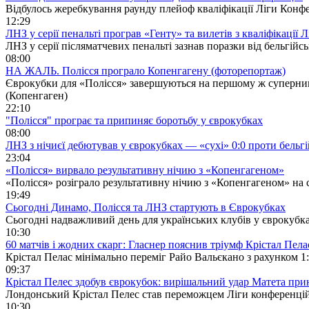
Відбулось жеребкування раунду плейоф кваліфікації Ліги Конф
12:29
ЛНЗ у серії пенальті програв «Генту» та вилетів з кваліфікації 
ЛНЗ у серії післяматчевих пенальті зазнав поразки від бельгійс
08:00
НА ЖАЛЬ. Полісся програло Копенгагену (фоторепортаж)
Єврокубки для «Полісся» завершуються на першому ж супернику. 
(Копенгаген)
22:10
"Полісся" програє та припиняє боротьбу у єврокубках
08:00
ЛНЗ з нічиєї дебютував у єврокубках — «сухі» 0:0 проти бельг
23:04
«Полісся» вирвало результативну нічию з «Копенгагеном»
«Полісся» розіграло результативну нічию з «Копенгагеном» на с
19:49
Сьогодні Динамо, Полісся та ЛНЗ стартують в Єврокубках
Сьогодні надважливий день для українських клубів у єврокубка
10:30
60 матчів і жодних скарг: Гласнер пояснив тріумф Крістал Пела
Крістал Пелас мінімально переміг Райо Вальєкано з рахунком 1:
09:37
Крістал Пелес здобув єврокубок: вирішальний удар Матета прин
Лондонський Крістал Пелес став переможцем Ліги конференцій 
10:30