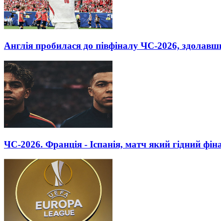
Англія пробилася до півфіналу ЧС-2026, здолавш
ЧС-2026. Франція - Іспанія, матч який гідний фін