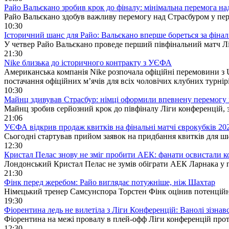
Райо Вальєкано зробив крок до фіналу: мінімальна перемога на
Райо Вальєкано здобув важливу перемогу над Страсбуром у пе
10:30
Історичний шанс для Райо: Вальєкано вперше бореться за фінал
У четвер Райо Вальєкано проведе перший півфінальний матч Лі
21:30
Nike близька до історичного контракту з УЄФА
Американська компанія Nike розпочала офіційні перемовини з
постачання офіційних м’ячів для всіх чоловічих клубних турні
10:30
Майнц здивував Страсбур: німці оформили впевнену перемогу на
Майнц зробив серйозний крок до півфіналу Ліги конференцій, 
21:06
УЄФА відкрив продаж квитків на фінальні матчі єврокубків 20
Сьогодні стартував прийом заявок на придбання квитків для ши
12:30
Кристал Пелас знову не зміг пробити АЕК: фанати освистали 
Лондонський Кристал Пелас не зумів обіграти АЕК Ларнака у п
21:30
Фінк перед жеребом: Райо виглядає потужніше, ніж Шахтар
Німецький тренер Самсунспора Торстен Фінк оцінив потенційни
19:30
Фіорентина ледь не вилетіла з Ліги Конференцій: Ванолі зізнав
Фіорентина на межі провалу в плей-офф Ліги конференцій прот
12:30