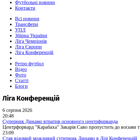
Футбольні новини
Контакти
Всі новини
Трансфери
УПЛ
Збірна України
Ліга Чемпіонів
Ліга Європи
Ліга Конференцій
Ретро футбол
Відео
Фото
Статті
Блоги
Ліга Конференцій
6 серпня 2026
20:48
Суперник Динамо втратив основного центрфорварда
Центрфорвард "Карабаха" Закарія Саво пропустить до восьми тиж
23:09
Став відомий можливий суперник Динамо в Лізі Конференцій