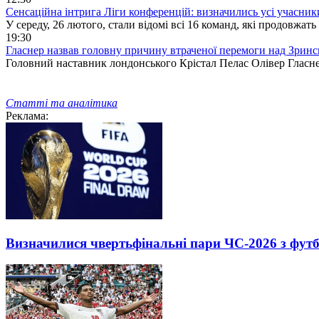
Сенсаційна інтрига Ліги конференцій: визначились усі учасник
У середу, 26 лютого, стали відомі всі 16 команд, які продовжать
19:30
Гласнер назвав головну причину втраченої перемоги над Зринс
Головний наставник лондонського Крістал Пелас Олівер Гласне
Статті та аналітика
Реклама:
Визначилися чвертьфінальні пари ЧС-2026 з фут