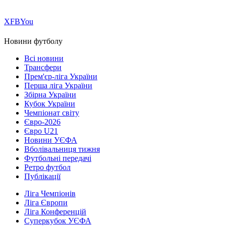
Х
FB
You
Новини футболу
Всі новини
Трансфери
Прем'єр-ліга України
Перша ліга України
Збірна України
Кубок України
Чемпіонат світу
Євро-2026
Євро U21
Новини УЄФА
Вболівальниця тижня
Футбольні передачі
Ретро футбол
Публікації
Ліга Чемпіонів
Ліга Європи
Ліга Конференцій
Суперкубок УЄФА