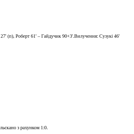
' (п), Роберт 61' – Гайдучик 90+3'.Вилучення: Сузукі 46'
ьєкано з рахунком 1:0.