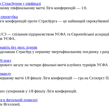
д Страсбуром у півфіналі
ршому півфінальному матчі Ліги конференцій — 1:0.
 єврокубка
ги конференцій проти Страсбурга — це найвищий єврокубковий е
 UC3 — спільним підприємством УЄФА та Європейської асоціаці
рів УЄФА.
віть без двох лідерів
здолавши Страсбур у першому чвертьфінальному поєдинку з раху
26 року
рокого загалу на чотири фінальні матчі клубних турнірів УЄФА 
команду
ершому матчі 1/8 фіналу Ліги конференцій — гра на Селхерст Па
х суперників у 1/8 фіналу Ліги конференцій.
ся в фатальній помилці
и Ягеллонії.