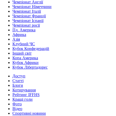
Чемпіонат Англії
Чемпіонат Німеччини
Чемпіонат Італії
Чемпіонат Франції
Чемпіонат Іспанії
Чемпіонат росії
Пд. Америка
Африка
Азія
Клубний ЧС
Кубок Конфедерацій
Інший світ
Копа Америка
Кубок Африки
Кубок Лібертадорес
Доступ
Статті
Блоги
Котирування
Рейтинг IFFHS
Кращі голи
Фото
Відео
Спортивні новини