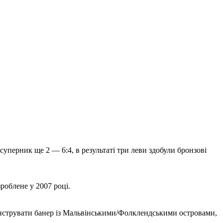
уперник ще 2 — 6:4, в результаті три леви здобули бронзові
роблене у 2007 році.
монструвати банер із Мальвінськими/Фолклендськими островами,