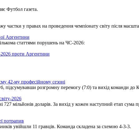
яє Футбол газета.
 частки у правах на проведення чемпіонату світу після масшта
ної Аргентини
кількома статтями порушень на ЧС-2026:
-2026 проти Аргентини
єму 42-му професійному сезоні
, підсумувавши розгромну перемогу (7:0) та вихід команди до К
світу-2026
ні 727 мільйонів доларів. За вихід у кожен наступний етап сума 
еї потрапив
ьників увійшли 11 гравців. Команда складена за схемою 4-3-3.