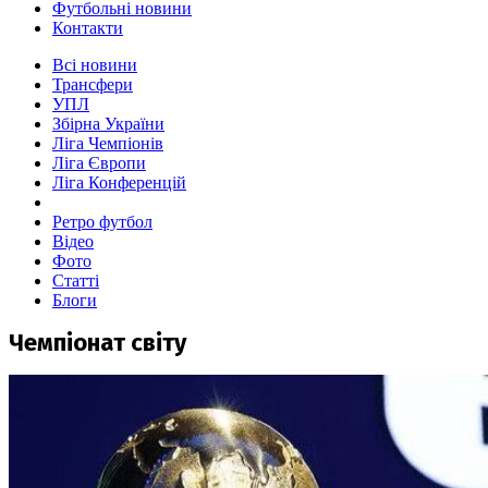
Футбольні новини
Контакти
Всі новини
Трансфери
УПЛ
Збірна України
Ліга Чемпіонів
Ліга Європи
Ліга Конференцій
Ретро футбол
Відео
Фото
Статті
Блоги
Чемпіонат світу