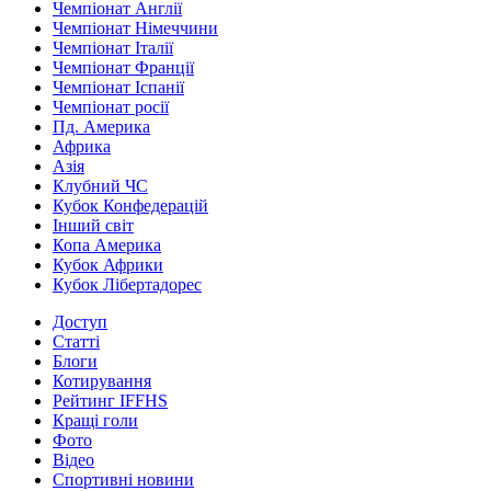
Чемпіонат Англії
Чемпіонат Німеччини
Чемпіонат Італії
Чемпіонат Франції
Чемпіонат Іспанії
Чемпіонат росії
Пд. Америка
Африка
Азія
Клубний ЧС
Кубок Конфедерацій
Інший світ
Копа Америка
Кубок Африки
Кубок Лібертадорес
Доступ
Статті
Блоги
Котирування
Рейтинг IFFHS
Кращі голи
Фото
Відео
Спортивні новини