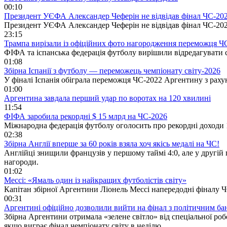
00:10
Президент УЄФА Александер Чеферін не відвідав фінал ЧС-202
Президент УЄФА Александер Чеферін не відвідав фінал ЧС-2026
23:15
Трампа вирізали із офіційних фото нагородження переможця Ч
ФІФА та іспанська федерація футболу вирішили відредагувати с
01:08
Збірна Іспанії з футболу — переможець чемпіонату світу-2026
У фіналі Іспанія обіграла переможця ЧС-2022 Аргентину з раху
01:00
Аргентина завдала перший удар по воротах на 120 хвилині
11:54
ФІФА заробила рекордні $ 15 млрд на ЧС-2026
Міжнародна федерація футболу оголосить про рекордні доходи 1
02:38
Збірна Англії вперше за 60 років взяла хоч якісь медалі на ЧС!
Англійці знищили французів у першому таймі 4:0, але у другій 
нагороди.
01:02
Мессі: «Ямаль один із найкращих футболістів світу»
Капітан збірної Аргентини Ліонель Мессі напередодні фіналу 
00:31
Аргентині офіційно дозволили вийти на фінал з політичним ба
Збірна Аргентини отримала «зелене світло» від спеціальної р
якщо виграє фінал чемпіонату світу в неділю.