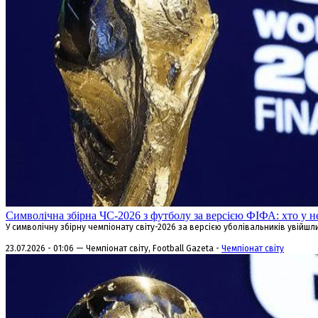
Символічна збірна ЧС-2026 з футболу за версією ФІФА: хто у н
У символічну збірну чемпіонату світу-2026 за версією уболівальників увійшли
23.07.2026 - 01:06 — Чемпіонат світу, Football Gazeta -
Чемпіонат світу