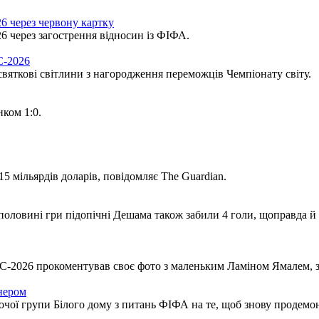
6 через червону картку
 через загострення відносин із ФІФА.
С-2026
вяткові світлини з нагородження переможців Чемпіонату світу.
нком 1:0.
5 мільярдів доларів, повідомляє The Guardian.
половині гри підопічні Дешама також забили 4 голи, щоправда й с
ЧС-2026 прокоментував своє фото з маленьким Ламіном Ямалем, з
нером
обочої групи Білого дому з питань ФІФА на те, щоб знову проде