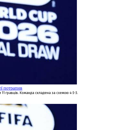
еї потрапив
 11 гравців. Команда складена за схемою 4-3-3.