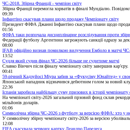
ЧС-2018. Збірна Франції - чемпіон світу
Збірна Франції перемогла хорватів в фіналі Мундіалю. Повідомл
09:39
Інфантіно скасував плани щодо продажу Чемпіонату світу
Президент ФІФА Джанні Інфантіно скасував плани щодо продажу
01:56
ФІФА таки розпочала дисциплінарне розслідування проти збір
Федерації футболу Аргентини загрожують санкції одразу за де
08:00
IFAB офіційно визнав помилкою вилучення Емболо в матчі ЧС
13:52
Суддя який судив фінал ЧС-2026 більше не судитиме матчі
Славко Вінчич після фіналу чемпіонату світу завершив кар'єру.
00:41
59-річний Кадзуйосі Міура забив за «Фукусіму Юнайтед» у сво
Японський нападник відзначився дебютним голом за новий клуб
22:36
Іспанія заробила найбільшу суму призових в історії чемпіонату 
На чемпіонаті світу-2026 загальний прзовий фонд склав рекорд
мільйонів доларів.
01:06
Символічна збірна ЧС-2026 з футболу за версією ФІФА: хто у н
У символічну збірну чемпіонату світу-2026 за версією уболівал
12:08
FIFA скасувала червону картку Леандро Паредеса