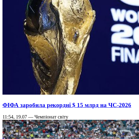
ФІФА заробила рекордні $ 15 млрд на ЧС-2026
11:54, 19.07 — Чемпіонат світу