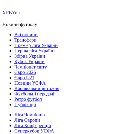
Х
FB
You
Новини футболу
Всі новини
Трансфери
Прем'єр-ліга України
Перша ліга України
Збірна України
Кубок України
Чемпіонат світу
Євро-2026
Євро U21
Новини УЄФА
Вболівальниця тижня
Футбольні передачі
Ретро футбол
Публікації
Ліга Чемпіонів
Ліга Європи
Ліга Конференцій
Суперкубок УЄФА