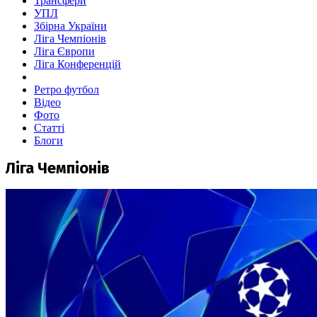
Трансфери
УПЛ
Збірна України
Ліга Чемпіонів
Ліга Європи
Ліга Конференцій
Ретро футбол
Відео
Фото
Статті
Блоги
Ліга Чемпіонів