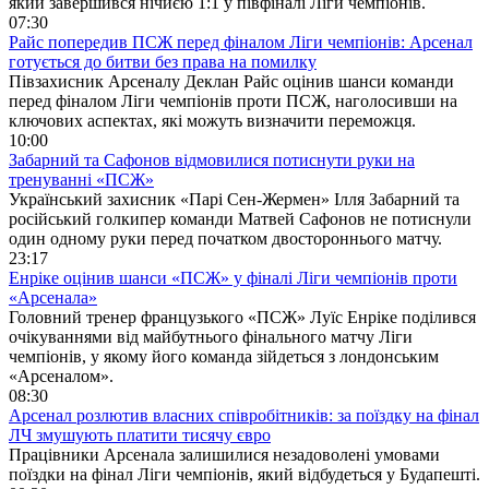
який завершився нічиєю 1:1 у півфіналі Ліги чемпіонів.
07:30
Райс попередив ПСЖ перед фіналом Ліги чемпіонів: Арсенал
готується до битви без права на помилку
Півзахисник Арсеналу Деклан Райс оцінив шанси команди
перед фіналом Ліги чемпіонів проти ПСЖ, наголосивши на
ключових аспектах, які можуть визначити переможця.
10:00
Забарний та Сафонов відмовилися потиснути руки на
тренуванні «ПСЖ»
Український захисник «Парі Сен-Жермен» Ілля Забарний та
російський голкипер команди Матвей Сафонов не потиснули
один одному руки перед початком двостороннього матчу.
23:17
Енріке оцінив шанси «ПСЖ» у фіналі Ліги чемпіонів проти
«Арсенала»
Головний тренер французького «ПСЖ» Луїс Енріке поділився
очікуваннями від майбутнього фінального матчу Ліги
чемпіонів, у якому його команда зійдеться з лондонським
«Арсеналом».
08:30
Арсенал розлютив власних співробітників: за поїздку на фінал
ЛЧ змушують платити тисячу євро
Працівники Арсенала залишилися незадоволені умовами
поїздки на фінал Ліги чемпіонів, який відбудеться у Будапешті.