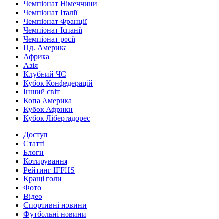
Чемпіонат Німеччини
Чемпіонат Італії
Чемпіонат Франції
Чемпіонат Іспанії
Чемпіонат росії
Пд. Америка
Африка
Азія
Клубний ЧС
Кубок Конфедерацій
Інший світ
Копа Америка
Кубок Африки
Кубок Лібертадорес
Доступ
Статті
Блоги
Котирування
Рейтинг IFFHS
Кращі голи
Фото
Відео
Спортивні новини
Футбольні новини