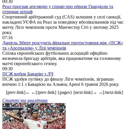
00:30
Реал програв апеляцію у справі про образи Гвардіоли та
отримав штраф
Спортивний арбітражний суд (CAS) залишив у силі санкції,
накладені УЄФА на Реал за поведінку вболівальників під час
матчу Ліги чемпіонів проти Манчестер Сіті у лютому 2025
року.
07:16
Даніель Зіберт розсудить фінальне протистояння між «ПСЖ»
та «Арсеналом» у Лізі чемпіонів
Спілка європейських футбольних асоціацій офіційно
визначила бригаду арбітрів, яка працюватиме на головному
матчі європейського сезону.
09:30
ПСЖ вибив Баварію з ЛЧ
ПСЖ здобув путівку до фіналу Ліги чемпіонів, зігравши
внічию 1:1 з Баварією на Альянц Арені 6 травня 2026 року.
[prev-link]← ←[/prev-link] {pages} [next-link]→ →[/next-link]
Статті та аналітика