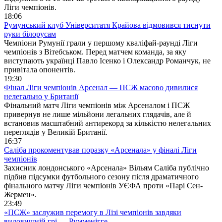
Ліги чемпіонів.
18:06
Румунський клуб Університатя Крайова відмовився тиснути
руки білорусам
Чемпіони Румунії грали у першому кваліфай-раунді Ліги
чемпіонів з Вітебськом. Перед матчем команда, за яку
виступають українці Павло Ісенко і Олександр Романчук, не
привітала опонентів.
19:30
Фінал Ліги чемпіонів Арсенал — ПСЖ масово дивилися
нелегально у Британії
Фінальний матч Ліги чемпіонів між Арсеналом і ПСЖ
привернув не лише мільйони легальних глядачів, але й
встановив масштабний антирекорд за кількістю нелегальних
переглядів у Великій Британії.
16:37
Саліба прокоментував поразку «Арсенала» у фіналі Ліги
чемпіонів
Захисник лондонського «Арсенала» Вільям Саліба публічно
підбив підсумки футбольного сезону після драматичного
фінального матчу Ліги чемпіонів УЄФА проти «Парі Сен-
Жермен».
23:49
«ПСЖ» заслужив перемогу в Лізі чемпіонів завдяки
видовищній грі — Румменігге