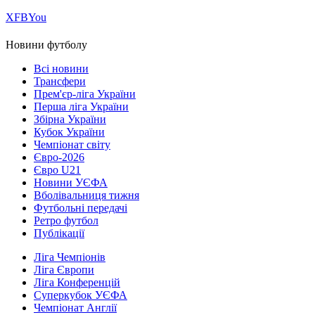
Х
FB
You
Новини футболу
Всі новини
Трансфери
Прем'єр-ліга України
Перша ліга України
Збірна України
Кубок України
Чемпіонат світу
Євро-2026
Євро U21
Новини УЄФА
Вболівальниця тижня
Футбольні передачі
Ретро футбол
Публікації
Ліга Чемпіонів
Ліга Європи
Ліга Конференцій
Суперкубок УЄФА
Чемпіонат Англії