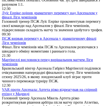
післяматчевих пенальті. Основний час зустрічі завершився з
рахунком 1:1.
12:30
Луїс Енріке оцінив драматичну перемогу над Арсеналом у
фіналі Ліги чемпіонів
Головний тренер ПСЖ Луїс Енріке прокоментував перемогу
своєї команди над Арсеналом у фіналі Ліги чемпіонів,
підкресливши складність матчу та значення здобутого трофея.
09:30
ПСЖ вирвав перемогу в Арсенала у драматичному фіналі
Ліги чемпіонів
Фінал Ліги чемпіонів між ПСЖ та Арсеналом розпочався з
швидкого обміну моментами і раннього гола.
21:30
Мартінеллі висловився перед вирішальним матчем Ліги
чемпіонів
Бразильський вінгер Арсенала Габріел Мартінеллі поділився
очікуваннями напередодні фінального матчу Ліги чемпіонів
сезону 2025/26, в якому лондонський клуб зіграє проти
чинного переможця турніру ПСЖ.
12:30
VAR проти Арсенала: Артета різко відреагував на спірний
епізод у Мадриді
Головний тренер Арсенала Мікель Артета різко
розкритикував рішення арбітра після матчу проти Атлетіко,