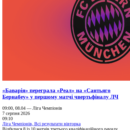
«Баварія» переграла «Реал» на «Сантьяго
Бернабеу» у першому матчі чвертьфіналу ЛЧ
09:00, 08.04 — Ліга Чемпіонів
7 серпня 2026
09:10
Ліга Чемпіонів, Всі результати вівторка
Відбулися 8 із 10 матчів третього кваліфікаційного раунду