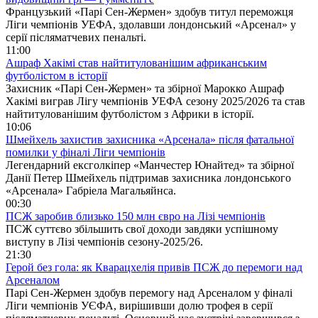
Французький «Парі Сен-Жермен» здобув титул переможця
Ліги чемпіонів УЕФА, здолавши лондонський «Арсенал» у
серії післяматчевих пенальті.
11:00
Ашраф Хакімі став найтитулованішим африканським
футболістом в історії
Захисник «Парі Сен-Жермен» та збірної Марокко Ашраф
Хакімі виграв Лігу чемпіонів УЕФА сезону 2025/2026 та став
найтитулованішим футболістом з Африки в історії.
10:06
Шмейхель захистив захисника «Арсенала» після фатальної
помилки у фіналі Ліги чемпіонів
Легендарний ексголкіпер «Манчестер Юнайтед» та збірної
Данії Петер Шмейхель підтримав захисника лондонського
«Арсенала» Габріела Магальяйнса.
00:30
ПСЖ заробив близько 150 млн євро на Лізі чемпіонів
ПСЖ суттєво збільшить свої доходи завдяки успішному
виступу в Лізі чемпіонів сезону-2025/26.
21:30
Герой без гола: як Кварацхелія привів ПСЖ до перемоги над
Арсеналом
Парі Сен-Жермен здобув перемогу над Арсеналом у фіналі
Ліги чемпіонів УЄФА, вирішивши долю трофея в серії