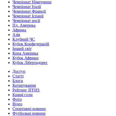
Чемпіонат Німеччини
Чемпіонат Італії
Чемпіонат Франції
Чемпіонат Іспанії
Чемпіонат росії
Пд. Америка
Африка
Азія
Клубний ЧС
Кубок Конфедерацій
Інший світ
Копа Америка
Кубок Африки
Кубок Лібертадорес
Доступ
Статті
Блоги
Котирування
Рейтинг IFFHS
Кращі голи
Фото
Відео
Спортивні новини
Футбольні новини