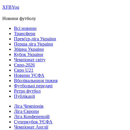
Х
FB
You
Новини футболу
Всі новини
Трансфери
Прем'єр-ліга України
Перша ліга України
Збірна України
Кубок України
Чемпіонат світу
Євро-2026
Євро U21
Новини УЄФА
Вболівальниця тижня
Футбольні передачі
Ретро футбол
Публікації
Ліга Чемпіонів
Ліга Європи
Ліга Конференцій
Суперкубок УЄФА
Чемпіонат Англії