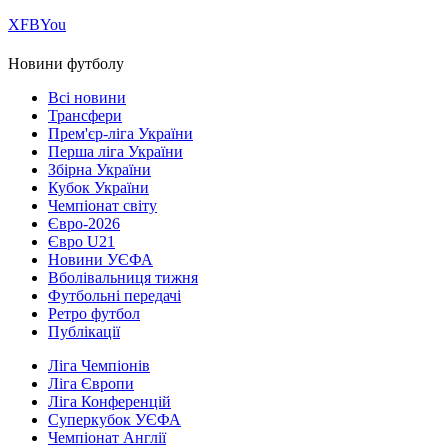
Х
FB
You
Новини футболу
Всі новини
Трансфери
Прем'єр-ліга України
Перша ліга України
Збірна України
Кубок України
Чемпіонат світу
Євро-2026
Євро U21
Новини УЄФА
Вболівальниця тижня
Футбольні передачі
Ретро футбол
Публікації
Ліга Чемпіонів
Ліга Європи
Ліга Конференцій
Суперкубок УЄФА
Чемпіонат Англії