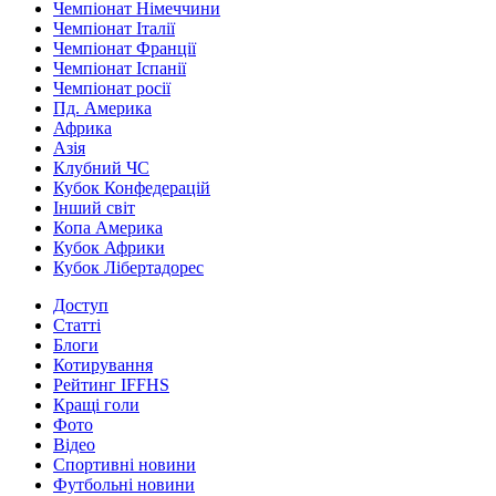
Чемпіонат Німеччини
Чемпіонат Італії
Чемпіонат Франції
Чемпіонат Іспанії
Чемпіонат росії
Пд. Америка
Африка
Азія
Клубний ЧС
Кубок Конфедерацій
Інший світ
Копа Америка
Кубок Африки
Кубок Лібертадорес
Доступ
Статті
Блоги
Котирування
Рейтинг IFFHS
Кращі голи
Фото
Відео
Спортивні новини
Футбольні новини