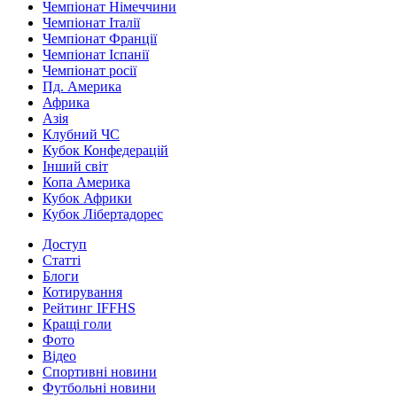
Чемпіонат Німеччини
Чемпіонат Італії
Чемпіонат Франції
Чемпіонат Іспанії
Чемпіонат росії
Пд. Америка
Африка
Азія
Клубний ЧС
Кубок Конфедерацій
Інший світ
Копа Америка
Кубок Африки
Кубок Лібертадорес
Доступ
Статті
Блоги
Котирування
Рейтинг IFFHS
Кращі голи
Фото
Відео
Спортивні новини
Футбольні новини