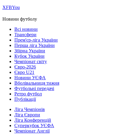
Х
FB
You
Новини футболу
Всі новини
Трансфери
Прем'єр-ліга України
Перша ліга України
Збірна України
Кубок України
Чемпіонат світу
Євро-2026
Євро U21
Новини УЄФА
Вболівальниця тижня
Футбольні передачі
Ретро футбол
Публікації
Ліга Чемпіонів
Ліга Європи
Ліга Конференцій
Суперкубок УЄФА
Чемпіонат Англії