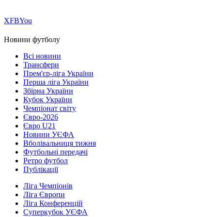
Х
FB
You
Новини футболу
Всі новини
Трансфери
Прем'єр-ліга України
Перша ліга України
Збірна України
Кубок України
Чемпіонат світу
Євро-2026
Євро U21
Новини УЄФА
Вболівальниця тижня
Футбольні передачі
Ретро футбол
Публікації
Ліга Чемпіонів
Ліга Європи
Ліга Конференцій
Суперкубок УЄФА