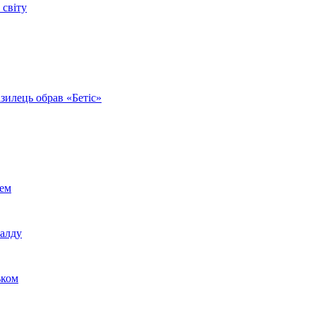
 світу
зилець обрав «Бетіс»
шем
налду
ьком