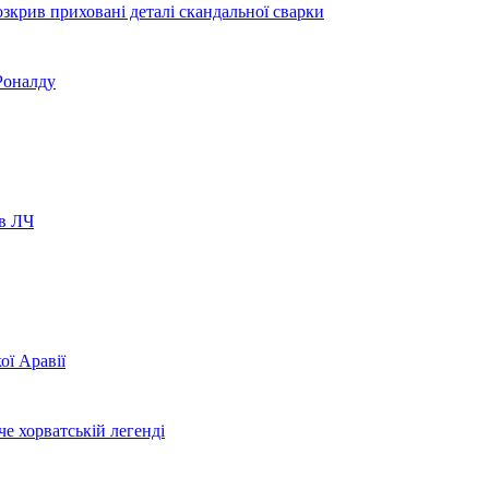
зкрив приховані деталі скандальної сварки
Роналду
 в ЛЧ
ої Аравії
е хорватській легенді