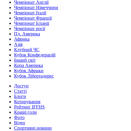
Чемпіонат Англії
Чемпіонат Німеччини
Чемпіонат Італії
Чемпіонат Франції
Чемпіонат Іспанії
Чемпіонат росії
Пд. Америка
Африка
Азія
Клубний ЧС
Кубок Конфедерацій
Інший світ
Копа Америка
Кубок Африки
Кубок Лібертадорес
Доступ
Статті
Блоги
Котирування
Рейтинг IFFHS
Кращі голи
Фото
Відео
Спортивні новини