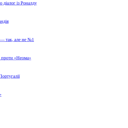
 діалог із Роналду
андія
 — так, але не №1
» проти «Неома»
Португалії
»