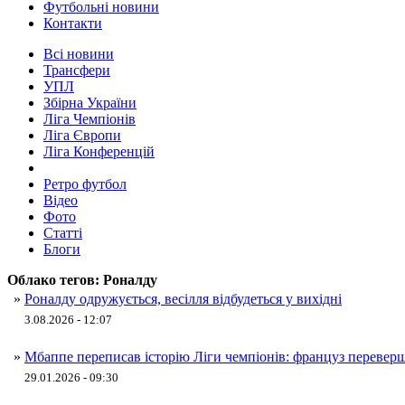
Футбольні новини
Контакти
Всі новини
Трансфери
УПЛ
Збірна України
Ліга Чемпіонів
Ліга Європи
Ліга Конференцій
Ретро футбол
Відео
Фото
Статті
Блоги
Облако тегов:
Роналду
»
Роналду одружується, весілля відбудеться у вихідні
3.08.2026 - 12:07
»
Мбаппе переписав історію Ліги чемпіонів: француз перевер
29.01.2026 - 09:30