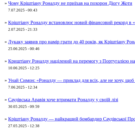
»
Чому Кріштіану Роналду не приїхав на похорон Діогу Жоти
7.07.2025 - 00:43
»
Кріштіану Роналду встановлює новий фінансовий рекорд в 
2.07.2025 - 21:33
»
Лукаку заявив про намір грати до 40 років, як Кріштіану Ро
25.06.2025 - 00:46
»
Криштіану Роналду націлений на перемогу з Португалією на 
10.06.2025 - 12:25
»
Унай Симон: «Роналду — приклад для всіх, але не хочу, щоб в
7.06.2025 - 12:34
»
Саудівська Аравія хоче втримати Роналду у своїй лізі
30.05.2025 - 09:59
»
Кріштіану Роналду — найкращий бомбардир Саудівської Про
27.05.2025 - 12:38