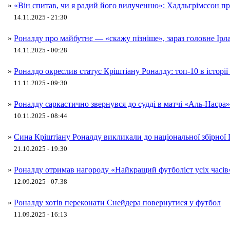
»
«Він спитав, чи я радий його вилученню»: Хадльгрімссон про
14.11.2025 - 21:30
»
Роналду про майбутнє — «скажу пізніше», зараз головне Ірл
14.11.2025 - 00:28
»
Роналдо окреслив статус Кріштіану Роналду: топ‑10 в історії
11.11.2025 - 09:30
»
Роналду саркастично звернувся до судді в матчі «Аль-Насра
10.11.2025 - 08:44
»
Сина Кріштіану Роналду викликали до національної збірної 
21.10.2025 - 19:30
»
Роналду отримав нагороду «Найкращий футболіст усіх часів
12.09.2025 - 07:38
»
Роналду хотів переконати Снейдера повернутися у футбол
11.09.2025 - 16:13