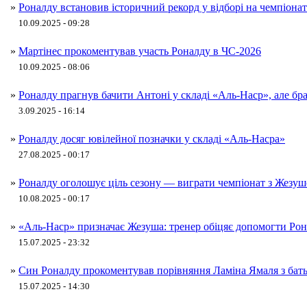
»
Роналду встановив історичний рекорд у відборі на чемпіонат
10.09.2025 - 09:28
»
Мартінес прокоментував участь Роналду в ЧС-2026
10.09.2025 - 08:06
»
Роналду прагнув бачити Антоні у складі «Аль-Наср», але бра
3.09.2025 - 16:14
»
Роналду досяг ювілейної позначки у складі «Аль-Насра»
27.08.2025 - 00:17
»
Роналду оголошує ціль сезону — виграти чемпіонат з Жезу
10.08.2025 - 00:17
»
«Аль-Наср» призначає Жезуша: тренер обіцяє допомогти Ро
15.07.2025 - 23:32
»
Син Роналду прокоментував порівняння Ламіна Ямаля з бат
15.07.2025 - 14:30