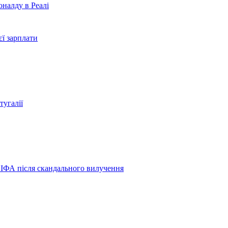
налду в Реалі
єї зарплати
угалії
ФІФА після скандального вилучення