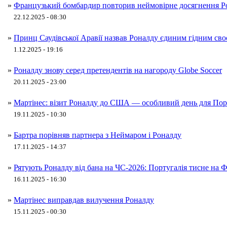
»
Французький бомбардир повторив неймовірне досягнення Ро
22.12.2025 - 08:30
»
Принц Саудівської Аравії назвав Роналду єдиним гідним сво
1.12.2025 - 19:16
»
Роналду знову серед претендентів на нагороду Globe Soccer
20.11.2025 - 23:00
»
Мартінес: візит Роналду до США — особливий день для Порт
19.11.2025 - 10:30
»
Бартра порівняв партнера з Неймаром і Роналду
17.11.2025 - 14:37
»
Рятують Роналду від бана на ЧС‑2026: Португалія тисне на 
16.11.2025 - 16:30
»
Мартінес виправдав вилучення Роналду
15.11.2025 - 00:30