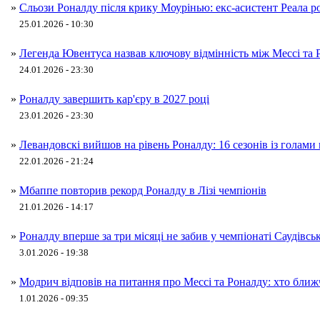
»
Сльози Роналду після крику Моурінью: екс-асистент Реала ро
25.01.2026 - 10:30
»
Легенда Ювентуса назвав ключову відмінність між Мессі та 
24.01.2026 - 23:30
»
Роналду завершить кар'єру в 2027 році
23.01.2026 - 23:30
»
Левандовскі вийшов на рівень Роналду: 16 сезонів із голами
22.01.2026 - 21:24
»
Мбаппе повторив рекорд Роналду в Лізі чемпіонів
21.01.2026 - 14:17
»
Роналду вперше за три місяці не забив у чемпіонаті Саудівськ
3.01.2026 - 19:38
»
Модрич відповів на питання про Мессі та Роналду: хто ближч
1.01.2026 - 09:35