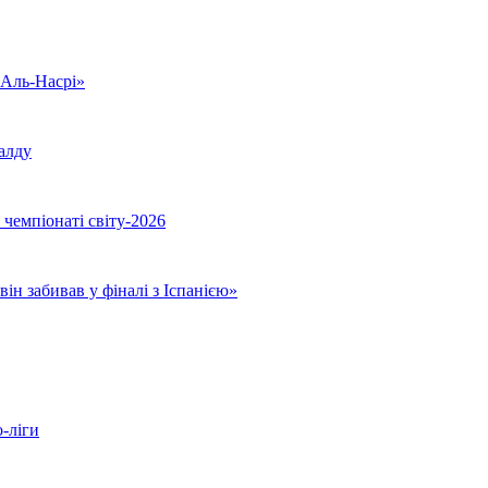
«Аль-Насрі»
налду
чемпіонаті світу-2026
ін забивав у фіналі з Іспанією»
-ліги