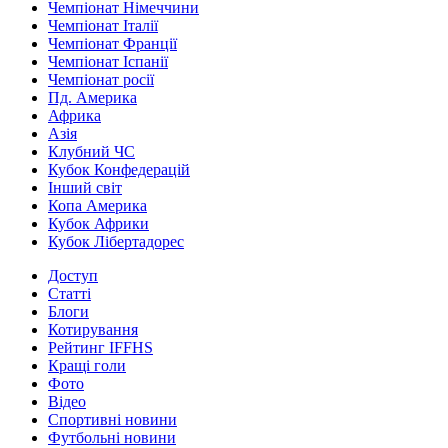
Чемпіонат Німеччини
Чемпіонат Італії
Чемпіонат Франції
Чемпіонат Іспанії
Чемпіонат росії
Пд. Америка
Африка
Азія
Клубний ЧС
Кубок Конфедерацій
Інший світ
Копа Америка
Кубок Африки
Кубок Лібертадорес
Доступ
Статті
Блоги
Котирування
Рейтинг IFFHS
Кращі голи
Фото
Відео
Спортивні новини
Футбольні новини