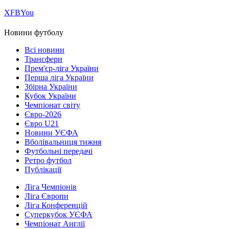
Х
FB
You
Новини футболу
Всі новини
Трансфери
Прем'єр-ліга України
Перша ліга України
Збірна України
Кубок України
Чемпіонат світу
Євро-2026
Євро U21
Новини УЄФА
Вболівальниця тижня
Футбольні передачі
Ретро футбол
Публікації
Ліга Чемпіонів
Ліга Європи
Ліга Конференцій
Суперкубок УЄФА
Чемпіонат Англії