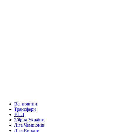
Всі новини
Трансфери
УПЛ
Збірна України
Ліга Чемпіонів
Ліга Європи