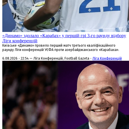
«Динамо» здолало «Карабах» у першій грі 3-го раунду відбору
Ліги конференцій
Київське «Динамо» провело перший матч третього кваліфікаційного
раунду Ліги конференцій УЄФА проти азербайджанського «Карабаха».
6.08.2026 - 22:54 — Ліга Конференцій, Football Gazeta -
Ліга Конференцій