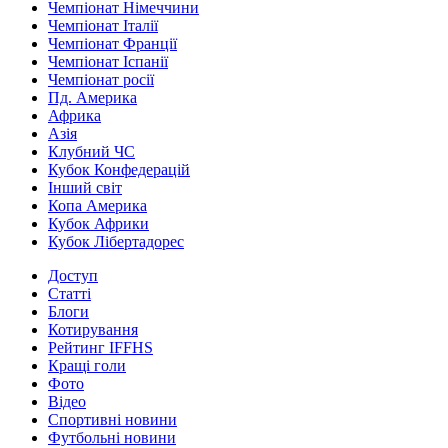
Чемпіонат Німеччини
Чемпіонат Італії
Чемпіонат Франції
Чемпіонат Іспанії
Чемпіонат росії
Пд. Америка
Африка
Азія
Клубний ЧС
Кубок Конфедерацій
Інший світ
Копа Америка
Кубок Африки
Кубок Лібертадорес
Доступ
Статті
Блоги
Котирування
Рейтинг IFFHS
Кращі голи
Фото
Відео
Спортивні новини
Футбольні новини