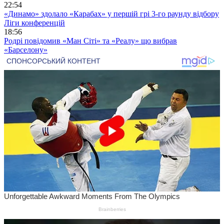
22:54
«Динамо» здолало «Карабах» у першій грі 3-го раунду відбору
Ліги конференцій
18:56
Родрі повідомив «Ман Сіті» та «Реалу» що вибрав
«Барселону»