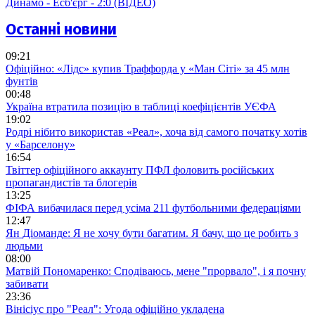
Динамо - Есб'єрг - 2:0 (ВІДЕО)
Останні новини
09:21
Офіційно: «Лідс» купив Траффорда у «Ман Сіті» за 45 млн
фунтів
00:48
Україна втратила позицію в таблиці коефіцієнтів УЄФА
19:02
Родрі нібито використав «Реал», хоча від самого початку хотів
у «Барселону»
16:54
Твіттер офіційного аккаунту ПФЛ фоловить російських
пропагандистів та блогерів
13:25
ФІФА вибачилася перед усіма 211 футбольними федераціями
12:47
Ян Діоманде: Я не хочу бути багатим. Я бачу, що це робить з
людьми
08:00
Матвій Пономаренко: Сподіваюсь, мене "прорвало", і я почну
забивати
23:36
Вінісіус про "Реал": Угода офіційно укладена