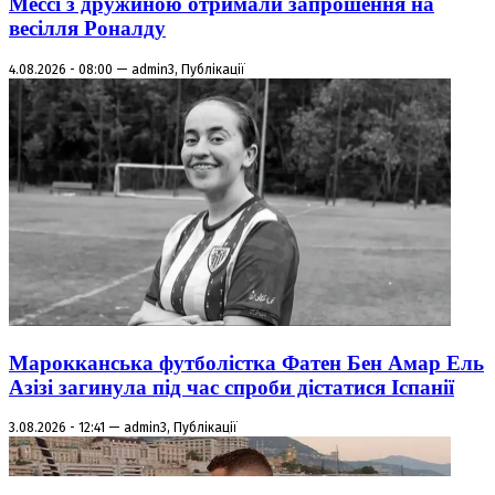
Мессі з дружиною отримали запрошення на
весілля Роналду
4.08.2026 - 08:00 — admin3, Публікації
Марокканська футболістка Фатен Бен Амар Ель
Азізі загинула під час спроби дістатися Іспанії
3.08.2026 - 12:41 — admin3, Публікації