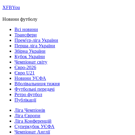
Х
FB
You
Новини футболу
Всі новини
Трансфери
Прем'єр-ліга України
Перша ліга України
Збірна України
Кубок України
Чемпіонат світу
Євро-2026
Євро U21
Новини УЄФА
Вболівальниця тижня
Футбольні передачі
Ретро футбол
Публікації
Ліга Чемпіонів
Ліга Європи
Ліга Конференцій
Суперкубок УЄФА
Чемпіонат Англії