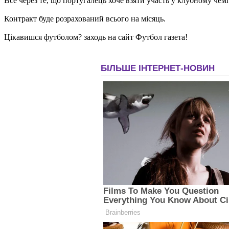
Все через те, що португалець хоче взяти участь у клубному чемпі
Контракт буде розрахований всього на місяць.
Цікавишся футболом? заходь на сайт Футбол газета!