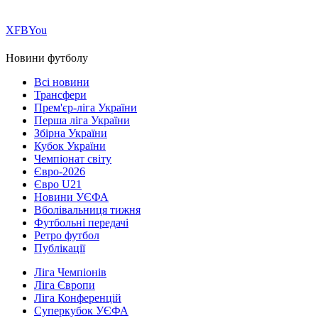
Х
FB
You
Новини футболу
Всі новини
Трансфери
Прем'єр-ліга України
Перша ліга України
Збірна України
Кубок України
Чемпіонат світу
Євро-2026
Євро U21
Новини УЄФА
Вболівальниця тижня
Футбольні передачі
Ретро футбол
Публікації
Ліга Чемпіонів
Ліга Європи
Ліга Конференцій
Суперкубок УЄФА