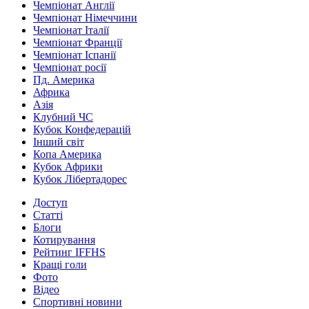
Чемпіонат Англії
Чемпіонат Німеччини
Чемпіонат Італії
Чемпіонат Франції
Чемпіонат Іспанії
Чемпіонат росії
Пд. Америка
Африка
Азія
Клубний ЧС
Кубок Конфедерацій
Інший світ
Копа Америка
Кубок Африки
Кубок Лібертадорес
Доступ
Статті
Блоги
Котирування
Рейтинг IFFHS
Кращі голи
Фото
Відео
Спортивні новини