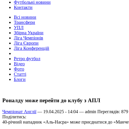
Футбольні новини
Контакти
Всі новини
Трансфери
УПЛ
Збірна України
Ліга Чемпіонів
Ліга Європи
Ліга Конференцій
Ретро футбол
Відео
Фото
Статті
Блоги
Роналду може перейти до клубу з АПЛ
Чемпіонат Англії
— 19.04.2025 - 14:04 —
admin
Переглядів: 879
Поділитись:
40-річний нападник «Аль-Насра» може приєднатися до «Манчест