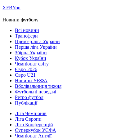
Х
FB
You
Новини футболу
Всі новини
Трансфери
Прем'єр-ліга України
Перша ліга України
Збірна України
Кубок України
Чемпіонат світу
Євро-2026
Євро U21
Новини УЄФА
Вболівальниця тижня
Футбольні передачі
Ретро футбол
Публікації
Ліга Чемпіонів
Ліга Європи
Ліга Конференцій
Суперкубок УЄФА
Чемпіонат Англії