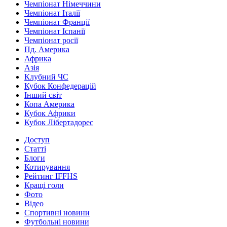
Чемпіонат Німеччини
Чемпіонат Італії
Чемпіонат Франції
Чемпіонат Іспанії
Чемпіонат росії
Пд. Америка
Африка
Азія
Клубний ЧС
Кубок Конфедерацій
Інший світ
Копа Америка
Кубок Африки
Кубок Лібертадорес
Доступ
Статті
Блоги
Котирування
Рейтинг IFFHS
Кращі голи
Фото
Відео
Спортивні новини
Футбольні новини