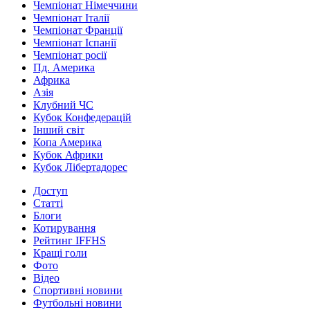
Чемпіонат Німеччини
Чемпіонат Італії
Чемпіонат Франції
Чемпіонат Іспанії
Чемпіонат росії
Пд. Америка
Африка
Азія
Клубний ЧС
Кубок Конфедерацій
Інший світ
Копа Америка
Кубок Африки
Кубок Лібертадорес
Доступ
Статті
Блоги
Котирування
Рейтинг IFFHS
Кращі голи
Фото
Відео
Спортивні новини
Футбольні новини