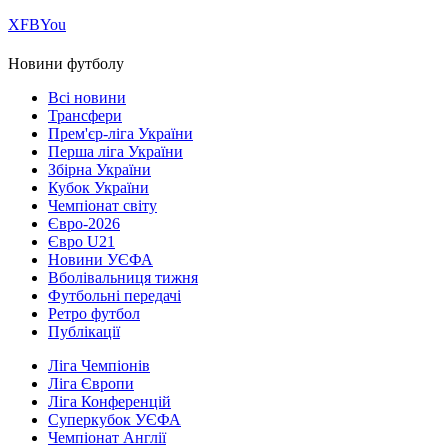
Х
FB
You
Новини футболу
Всі новини
Трансфери
Прем'єр-ліга України
Перша ліга України
Збірна України
Кубок України
Чемпіонат світу
Євро-2026
Євро U21
Новини УЄФА
Вболівальниця тижня
Футбольні передачі
Ретро футбол
Публікації
Ліга Чемпіонів
Ліга Європи
Ліга Конференцій
Суперкубок УЄФА
Чемпіонат Англії