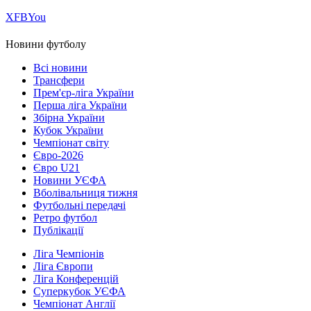
Х
FB
You
Новини футболу
Всі новини
Трансфери
Прем'єр-ліга України
Перша ліга України
Збірна України
Кубок України
Чемпіонат світу
Євро-2026
Євро U21
Новини УЄФА
Вболівальниця тижня
Футбольні передачі
Ретро футбол
Публікації
Ліга Чемпіонів
Ліга Європи
Ліга Конференцій
Суперкубок УЄФА
Чемпіонат Англії