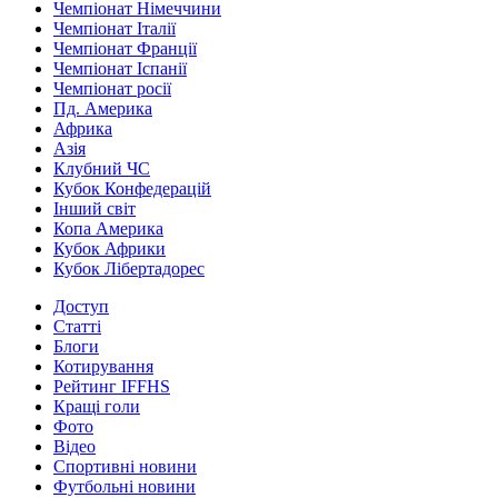
Чемпіонат Німеччини
Чемпіонат Італії
Чемпіонат Франції
Чемпіонат Іспанії
Чемпіонат росії
Пд. Америка
Африка
Азія
Клубний ЧС
Кубок Конфедерацій
Інший світ
Копа Америка
Кубок Африки
Кубок Лібертадорес
Доступ
Статті
Блоги
Котирування
Рейтинг IFFHS
Кращі голи
Фото
Відео
Спортивні новини
Футбольні новини