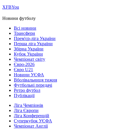
Х
FB
You
Новини футболу
Всі новини
Трансфери
Прем'єр-ліга України
Перша ліга України
Збірна України
Кубок України
Чемпіонат світу
Євро-2026
Євро U21
Новини УЄФА
Вболівальниця тижня
Футбольні передачі
Ретро футбол
Публікації
Ліга Чемпіонів
Ліга Європи
Ліга Конференцій
Суперкубок УЄФА
Чемпіонат Англії