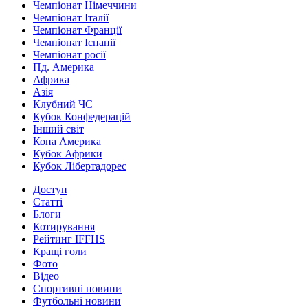
Чемпіонат Німеччини
Чемпіонат Італії
Чемпіонат Франції
Чемпіонат Іспанії
Чемпіонат росії
Пд. Америка
Африка
Азія
Клубний ЧС
Кубок Конфедерацій
Інший світ
Копа Америка
Кубок Африки
Кубок Лібертадорес
Доступ
Статті
Блоги
Котирування
Рейтинг IFFHS
Кращі голи
Фото
Відео
Спортивні новини
Футбольні новини