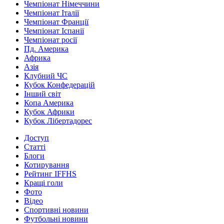
Чемпіонат Німеччини
Чемпіонат Італії
Чемпіонат Франції
Чемпіонат Іспанії
Чемпіонат росії
Пд. Америка
Африка
Азія
Клубний ЧС
Кубок Конфедерацій
Інший світ
Копа Америка
Кубок Африки
Кубок Лібертадорес
Доступ
Статті
Блоги
Котирування
Рейтинг IFFHS
Кращі голи
Фото
Відео
Спортивні новини
Футбольні новини