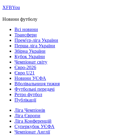
Х
FB
You
Новини футболу
Всі новини
Трансфери
Прем'єр-ліга України
Перша ліга України
Збірна України
Кубок України
Чемпіонат світу
Євро-2026
Євро U21
Новини УЄФА
Вболівальниця тижня
Футбольні передачі
Ретро футбол
Публікації
Ліга Чемпіонів
Ліга Європи
Ліга Конференцій
Суперкубок УЄФА
Чемпіонат Англії