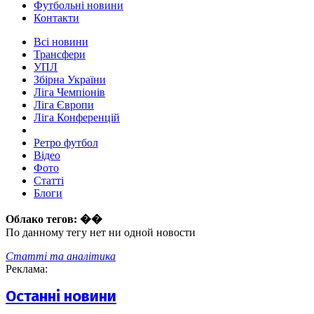
Футбольні новини
Контакти
Всі новини
Трансфери
УПЛ
Збірна України
Ліга Чемпіонів
Ліга Європи
Ліга Конференцій
Ретро футбол
Відео
Фото
Статті
Блоги
Облако тегов:
��
По данному тегу нет ни одной новости
Статті та аналітика
Реклама:
Останні новини