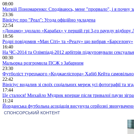
08:00
Матвій Пономаренко: Сподіваюсь, мене "прорвало", і я почну 
23:36
Вінісіус про "Реал": Угода офіційно укладена
22:54
«Динамо» здолало «Карабах» у першій грі 3-го раунду відбору 
18:56
Родрі повідомив «Ман Сіті» та «Реалу» що вибрав «Барселону»
16:40
На ЧС-2014 та Олімпіаді-2012 арбітрів підкуповували сексуал
00:30
Мальорка розгромила ПСЖ з Забарним
23:30
Футболіст турецького «Коджаеліспора» Хабіб Кейта самовільно в
22:42
Вінісіус видалив зі своїх соціальних мереж усі фотографії та з
17:44
Це сталося! Михайло Мудрик вперше після тривалої паузи зіграв
11:24
Йорданська футбольна асоціація висунула серйозні звинувачен