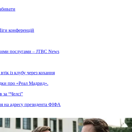
забивати
Ліги конференцій
ьними послугами – JTBC News
тік із клубу через кохання
гадки про «Реал Мадрид».
 за “Челсі”
ня на адресу президента ФІФА