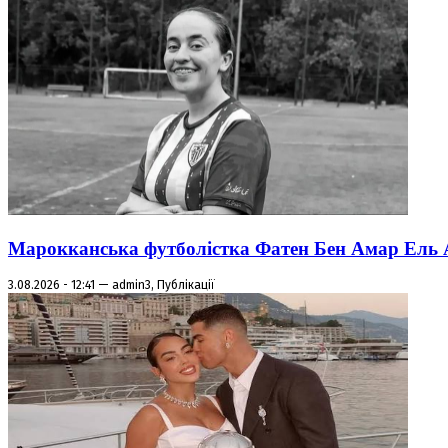
Марокканська футболістка Фатен Бен Амар Ель Азі
3.08.2026 - 12:41 — admin3, Публікації