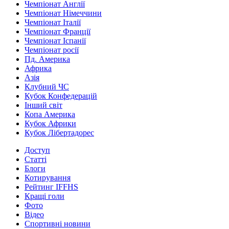
Чемпіонат Англії
Чемпіонат Німеччини
Чемпіонат Італії
Чемпіонат Франції
Чемпіонат Іспанії
Чемпіонат росії
Пд. Америка
Африка
Азія
Клубний ЧС
Кубок Конфедерацій
Інший світ
Копа Америка
Кубок Африки
Кубок Лібертадорес
Доступ
Статті
Блоги
Котирування
Рейтинг IFFHS
Кращі голи
Фото
Відео
Спортивні новини