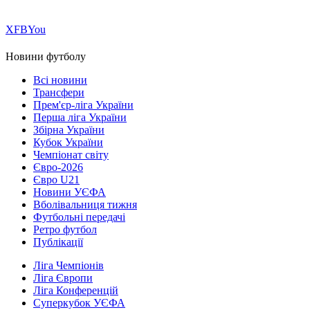
Х
FB
You
Новини футболу
Всі новини
Трансфери
Прем'єр-ліга України
Перша ліга України
Збірна України
Кубок України
Чемпіонат світу
Євро-2026
Євро U21
Новини УЄФА
Вболівальниця тижня
Футбольні передачі
Ретро футбол
Публікації
Ліга Чемпіонів
Ліга Європи
Ліга Конференцій
Суперкубок УЄФА