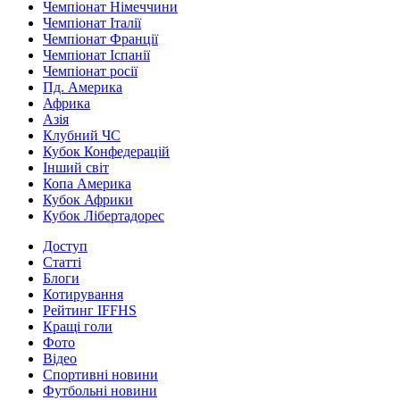
Чемпіонат Німеччини
Чемпіонат Італії
Чемпіонат Франції
Чемпіонат Іспанії
Чемпіонат росії
Пд. Америка
Африка
Азія
Клубний ЧС
Кубок Конфедерацій
Інший світ
Копа Америка
Кубок Африки
Кубок Лібертадорес
Доступ
Статті
Блоги
Котирування
Рейтинг IFFHS
Кращі голи
Фото
Відео
Спортивні новини
Футбольні новини