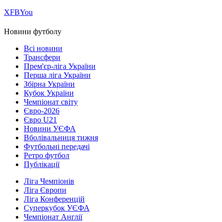
Х
FB
You
Новини футболу
Всі новини
Трансфери
Прем'єр-ліга України
Перша ліга України
Збірна України
Кубок України
Чемпіонат світу
Євро-2026
Євро U21
Новини УЄФА
Вболівальниця тижня
Футбольні передачі
Ретро футбол
Публікації
Ліга Чемпіонів
Ліга Європи
Ліга Конференцій
Суперкубок УЄФА
Чемпіонат Англії