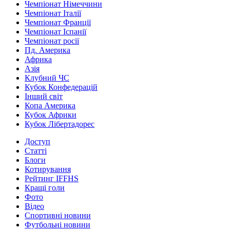
Чемпіонат Німеччини
Чемпіонат Італії
Чемпіонат Франції
Чемпіонат Іспанії
Чемпіонат росії
Пд. Америка
Африка
Азія
Клубний ЧС
Кубок Конфедерацій
Інший світ
Копа Америка
Кубок Африки
Кубок Лібертадорес
Доступ
Статті
Блоги
Котирування
Рейтинг IFFHS
Кращі голи
Фото
Відео
Спортивні новини
Футбольні новини