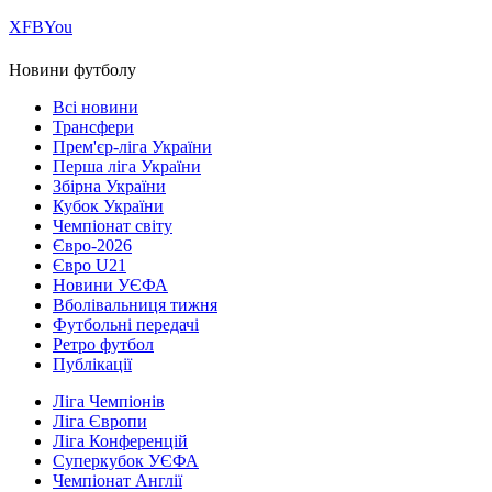
Х
FB
You
Новини футболу
Всі новини
Трансфери
Прем'єр-ліга України
Перша ліга України
Збірна України
Кубок України
Чемпіонат світу
Євро-2026
Євро U21
Новини УЄФА
Вболівальниця тижня
Футбольні передачі
Ретро футбол
Публікації
Ліга Чемпіонів
Ліга Європи
Ліга Конференцій
Суперкубок УЄФА
Чемпіонат Англії