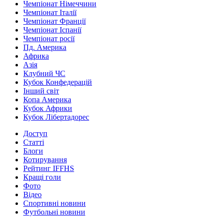
Чемпіонат Німеччини
Чемпіонат Італії
Чемпіонат Франції
Чемпіонат Іспанії
Чемпіонат росії
Пд. Америка
Африка
Азія
Клубний ЧС
Кубок Конфедерацій
Інший світ
Копа Америка
Кубок Африки
Кубок Лібертадорес
Доступ
Статті
Блоги
Котирування
Рейтинг IFFHS
Кращі голи
Фото
Відео
Спортивні новини
Футбольні новини