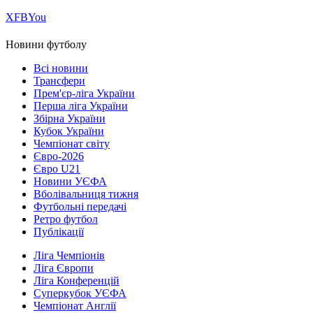
Х
FB
You
Новини футболу
Всі новини
Трансфери
Прем'єр-ліга України
Перша ліга України
Збірна України
Кубок України
Чемпіонат світу
Євро-2026
Євро U21
Новини УЄФА
Вболівальниця тижня
Футбольні передачі
Ретро футбол
Публікації
Ліга Чемпіонів
Ліга Європи
Ліга Конференцій
Суперкубок УЄФА
Чемпіонат Англії