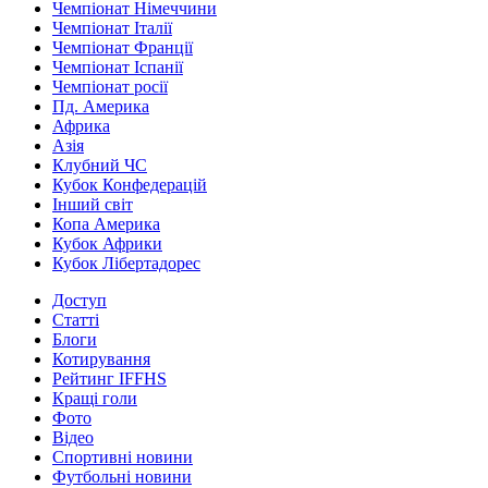
Чемпіонат Німеччини
Чемпіонат Італії
Чемпіонат Франції
Чемпіонат Іспанії
Чемпіонат росії
Пд. Америка
Африка
Азія
Клубний ЧС
Кубок Конфедерацій
Інший світ
Копа Америка
Кубок Африки
Кубок Лібертадорес
Доступ
Статті
Блоги
Котирування
Рейтинг IFFHS
Кращі голи
Фото
Відео
Спортивні новини
Футбольні новини