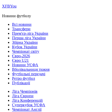
Х
FB
You
Новини футболу
Всі новини
Трансфери
Прем'єр-ліга України
Перша ліга України
Збірна України
Кубок України
Чемпіонат світу
Євро-2026
Євро U21
Новини УЄФА
Вболівальниця тижня
Футбольні передачі
Ретро футбол
Публікації
Ліга Чемпіонів
Ліга Європи
Ліга Конференцій
Суперкубок УЄФА
Чемпіонат Англії