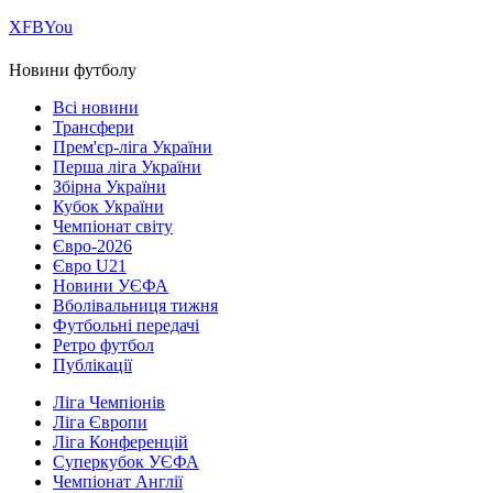
Х
FB
You
Новини футболу
Всі новини
Трансфери
Прем'єр-ліга України
Перша ліга України
Збірна України
Кубок України
Чемпіонат світу
Євро-2026
Євро U21
Новини УЄФА
Вболівальниця тижня
Футбольні передачі
Ретро футбол
Публікації
Ліга Чемпіонів
Ліга Європи
Ліга Конференцій
Суперкубок УЄФА
Чемпіонат Англії