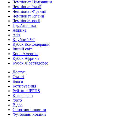
Чемпіонат Німеччини
Чемпіонат Італії
Чемпіонат Франції
Чемпіонат Іспанії
Чемпіонат росії
Пд. Америка
Африка
Азія
Клубний ЧС
Кубок Конфедерацій
Інший світ
Копа Америка
Кубок Африки
Кубок Лібертадорес
Доступ
Статті
Блоги
Котирування
Рейтинг IFFHS
Кращі голи
Фото
Відео
Спортивні новини
Футбольні новини