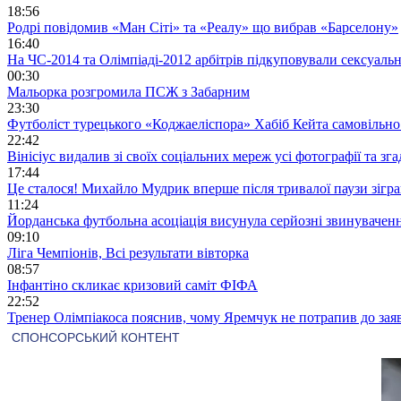
18:56
Родрі повідомив «Ман Сіті» та «Реалу» що вибрав «Барселону»
16:40
На ЧС-2014 та Олімпіаді-2012 арбітрів підкуповували сексуал
00:30
Мальорка розгромила ПСЖ з Забарним
23:30
Футболіст турецького «Коджаеліспора» Хабіб Кейта самовільно в
22:42
Вінісіус видалив зі своїх соціальних мереж усі фотографії та з
17:44
Це сталося! Михайло Мудрик вперше після тривалої паузи зіграв
11:24
Йорданська футбольна асоціація висунула серйозні звинувачен
09:10
Ліга Чемпіонів, Всі результати вівторка
08:57
Інфантіно скликає кризовий саміт ФІФА
22:52
Тренер Олімпіакоса пояснив, чому Яремчук не потрапив до зая