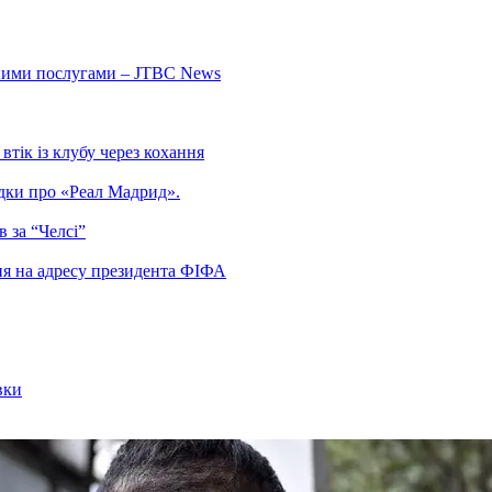
ьними послугами – JTBC News
тік із клубу через кохання
гадки про «Реал Мадрид».
 за “Челсі”
ня на адресу президента ФІФА
вки