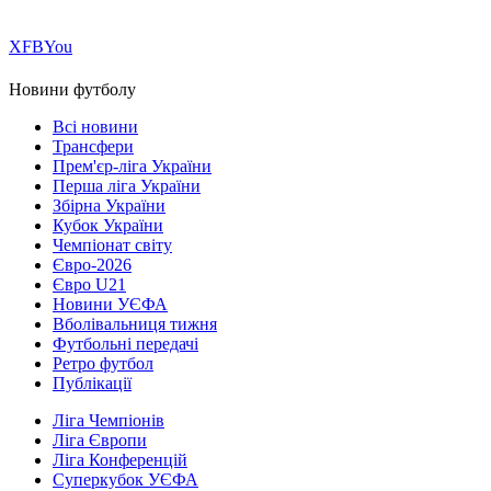
Х
FB
You
Новини футболу
Всі новини
Трансфери
Прем'єр-ліга України
Перша ліга України
Збірна України
Кубок України
Чемпіонат світу
Євро-2026
Євро U21
Новини УЄФА
Вболівальниця тижня
Футбольні передачі
Ретро футбол
Публікації
Ліга Чемпіонів
Ліга Європи
Ліга Конференцій
Суперкубок УЄФА