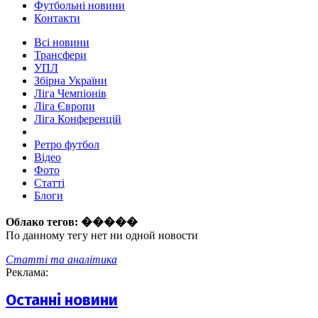
Футбольні новини
Контакти
Всі новини
Трансфери
УПЛ
Збірна України
Ліга Чемпіонів
Ліга Європи
Ліга Конференцій
Ретро футбол
Відео
Фото
Статті
Блоги
Облако тегов:
�����
По данному тегу нет ни одной новости
Статті та аналітика
Реклама:
Останні новини