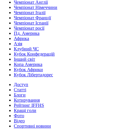
Чемпіонат Англії
Чемпіонат Німеччини
Чемпіонат Італії
Чемпіонат Франції
Чемпіонат Іспанії
Чемпіонат росії
Пд. Америка
Африка
Азія
Клубний ЧС
Кубок Конфедерацій
Інший світ
Копа Америка
Кубок Африки
Кубок Лібертадорес
Доступ
Статті
Блоги
Котирування
Рейтинг IFFHS
Кращі голи
Фото
Відео
Спортивні новини