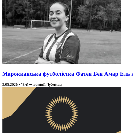
Марокканська футболістка Фатен Бен Амар Ель Азі
3.08.2026 - 12:41 — admin3, Публікації