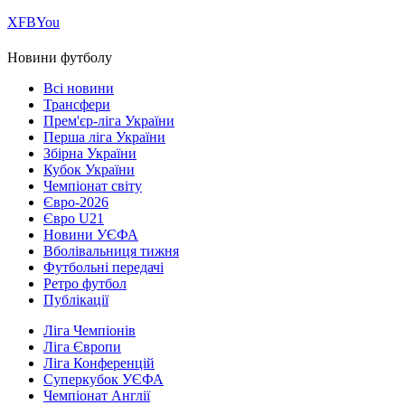
Х
FB
You
Новини футболу
Всі новини
Трансфери
Прем'єр-ліга України
Перша ліга України
Збірна України
Кубок України
Чемпіонат світу
Євро-2026
Євро U21
Новини УЄФА
Вболівальниця тижня
Футбольні передачі
Ретро футбол
Публікації
Ліга Чемпіонів
Ліга Європи
Ліга Конференцій
Суперкубок УЄФА
Чемпіонат Англії