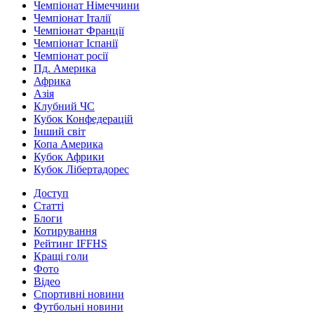
Чемпіонат Німеччини
Чемпіонат Італії
Чемпіонат Франції
Чемпіонат Іспанії
Чемпіонат росії
Пд. Америка
Африка
Азія
Клубний ЧС
Кубок Конфедерацій
Інший світ
Копа Америка
Кубок Африки
Кубок Лібертадорес
Доступ
Статті
Блоги
Котирування
Рейтинг IFFHS
Кращі голи
Фото
Відео
Спортивні новини
Футбольні новини