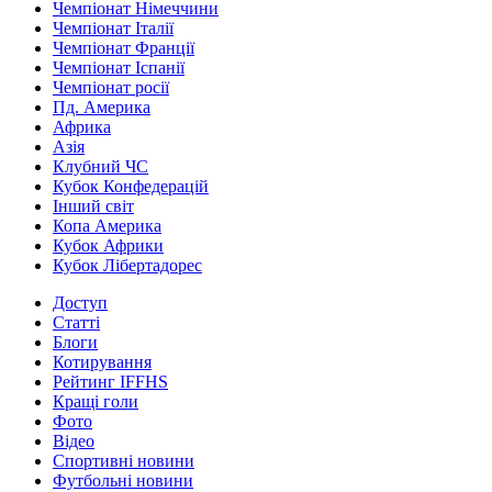
Чемпіонат Німеччини
Чемпіонат Італії
Чемпіонат Франції
Чемпіонат Іспанії
Чемпіонат росії
Пд. Америка
Африка
Азія
Клубний ЧС
Кубок Конфедерацій
Інший світ
Копа Америка
Кубок Африки
Кубок Лібертадорес
Доступ
Статті
Блоги
Котирування
Рейтинг IFFHS
Кращі голи
Фото
Відео
Спортивні новини
Футбольні новини