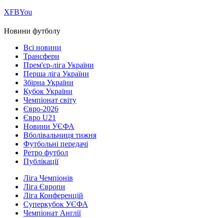
Х
FB
You
Новини футболу
Всі новини
Трансфери
Прем'єр-ліга України
Перша ліга України
Збірна України
Кубок України
Чемпіонат світу
Євро-2026
Євро U21
Новини УЄФА
Вболівальниця тижня
Футбольні передачі
Ретро футбол
Публікації
Ліга Чемпіонів
Ліга Європи
Ліга Конференцій
Суперкубок УЄФА
Чемпіонат Англії