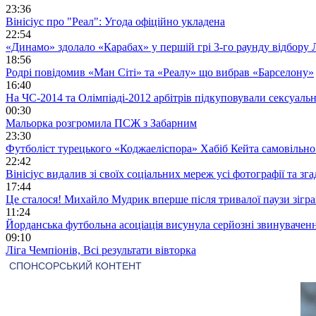
23:36
Вінісіус про "Реал": Угода офіційно укладена
22:54
«Динамо» здолало «Карабах» у першій грі 3-го раунду відбору 
18:56
Родрі повідомив «Ман Сіті» та «Реалу» що вибрав «Барселону»
16:40
На ЧС-2014 та Олімпіаді-2012 арбітрів підкуповували сексуал
00:30
Мальорка розгромила ПСЖ з Забарним
23:30
Футболіст турецького «Коджаеліспора» Хабіб Кейта самовільно в
22:42
Вінісіус видалив зі своїх соціальних мереж усі фотографії та з
17:44
Це сталося! Михайло Мудрик вперше після тривалої паузи зіграв
11:24
Йорданська футбольна асоціація висунула серйозні звинувачен
09:10
Ліга Чемпіонів, Всі результати вівторка