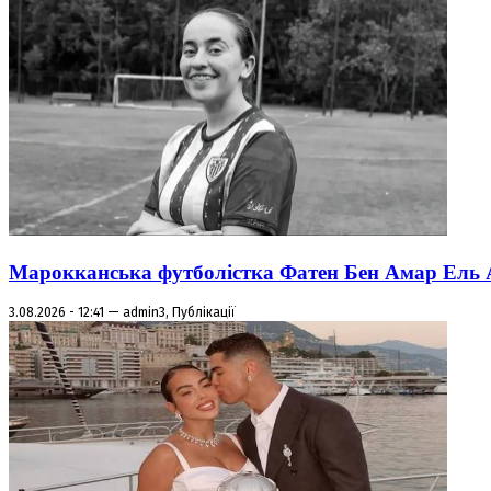
Марокканська футболістка Фатен Бен Амар Ель Азі
3.08.2026 - 12:41 — admin3, Публікації