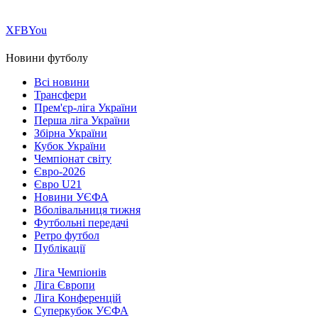
Х
FB
You
Новини футболу
Всі новини
Трансфери
Прем'єр-ліга України
Перша ліга України
Збірна України
Кубок України
Чемпіонат світу
Євро-2026
Євро U21
Новини УЄФА
Вболівальниця тижня
Футбольні передачі
Ретро футбол
Публікації
Ліга Чемпіонів
Ліга Європи
Ліга Конференцій
Суперкубок УЄФА