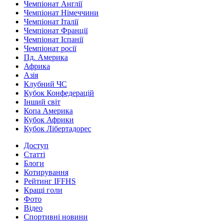
Чемпіонат Англії
Чемпіонат Німеччини
Чемпіонат Італії
Чемпіонат Франції
Чемпіонат Іспанії
Чемпіонат росії
Пд. Америка
Африка
Азія
Клубний ЧС
Кубок Конфедерацій
Інший світ
Копа Америка
Кубок Африки
Кубок Лібертадорес
Доступ
Статті
Блоги
Котирування
Рейтинг IFFHS
Кращі голи
Фото
Відео
Спортивні новини