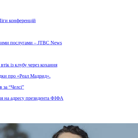
Ліги конференцій
ьними послугами – JTBC News
тік із клубу через кохання
гадки про «Реал Мадрид».
 за “Челсі”
ня на адресу президента ФІФА