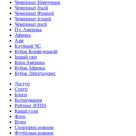
Чемпіонат Німеччини
Чемпіонат Італії
Чемпіонат Франції
Чемпіонат Іспанії
Чемпіонат росії
Пд. Америка
Африка
Азія
Клубний ЧС
Кубок Конфедерацій
Інший світ
Копа Америка
Кубок Африки
Кубок Лібертадорес
Доступ
Статті
Блоги
Котирування
Рейтинг IFFHS
Кращі голи
Фото
Відео
Спортивні новини
Футбольні новини