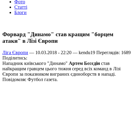
Фото
Статті
Блоги
Форвард "Динамо" став кращим "борцем
атаки" в Лізі Європи
Ліга Європи
— 10.03.2018 - 22:20 —
kendu19
Переглядів: 1689
Поділитись:
Нападник київського "Динамо"
Артем Бєсєдін
став
найкращим гравцем цього тижня серед всіх команд в Лізі
Європи за показником виграних єдиноборств в нападі.
Повідомляє Футбол газета.