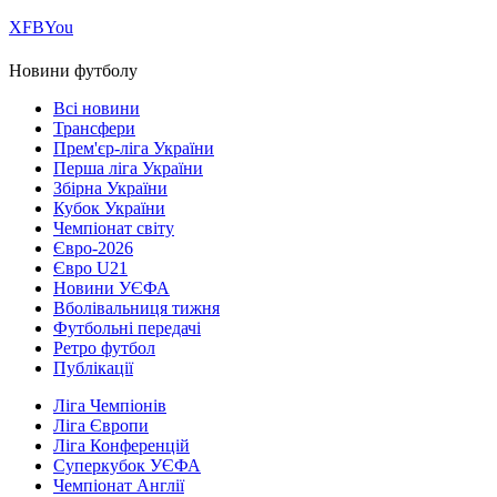
Х
FB
You
Новини футболу
Всі новини
Трансфери
Прем'єр-ліга України
Перша ліга України
Збірна України
Кубок України
Чемпіонат світу
Євро-2026
Євро U21
Новини УЄФА
Вболівальниця тижня
Футбольні передачі
Ретро футбол
Публікації
Ліга Чемпіонів
Ліга Європи
Ліга Конференцій
Суперкубок УЄФА
Чемпіонат Англії