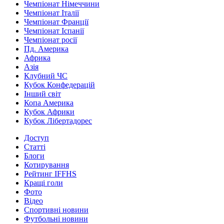
Чемпіонат Німеччини
Чемпіонат Італії
Чемпіонат Франції
Чемпіонат Іспанії
Чемпіонат росії
Пд. Америка
Африка
Азія
Клубний ЧС
Кубок Конфедерацій
Інший світ
Копа Америка
Кубок Африки
Кубок Лібертадорес
Доступ
Статті
Блоги
Котирування
Рейтинг IFFHS
Кращі голи
Фото
Відео
Спортивні новини
Футбольні новини