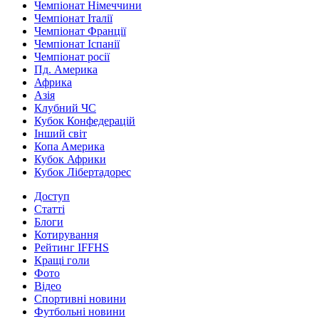
Чемпіонат Німеччини
Чемпіонат Італії
Чемпіонат Франції
Чемпіонат Іспанії
Чемпіонат росії
Пд. Америка
Африка
Азія
Клубний ЧС
Кубок Конфедерацій
Інший світ
Копа Америка
Кубок Африки
Кубок Лібертадорес
Доступ
Статті
Блоги
Котирування
Рейтинг IFFHS
Кращі голи
Фото
Відео
Спортивні новини
Футбольні новини