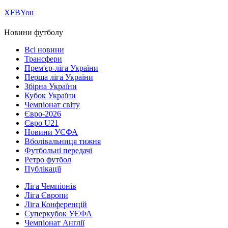
Х
FB
You
Новини футболу
Всі новини
Трансфери
Прем'єр-ліга України
Перша ліга України
Збірна України
Кубок України
Чемпіонат світу
Євро-2026
Євро U21
Новини УЄФА
Вболівальниця тижня
Футбольні передачі
Ретро футбол
Публікації
Ліга Чемпіонів
Ліга Європи
Ліга Конференцій
Суперкубок УЄФА
Чемпіонат Англії