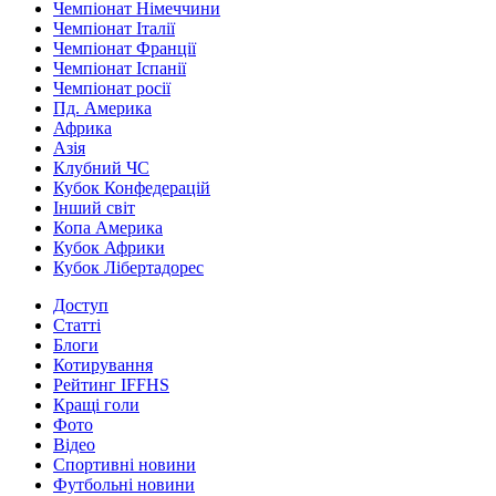
Чемпіонат Німеччини
Чемпіонат Італії
Чемпіонат Франції
Чемпіонат Іспанії
Чемпіонат росії
Пд. Америка
Африка
Азія
Клубний ЧС
Кубок Конфедерацій
Інший світ
Копа Америка
Кубок Африки
Кубок Лібертадорес
Доступ
Статті
Блоги
Котирування
Рейтинг IFFHS
Кращі голи
Фото
Відео
Спортивні новини
Футбольні новини