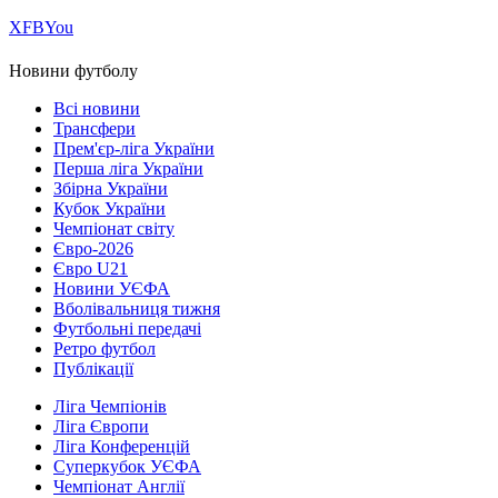
Х
FB
You
Новини футболу
Всі новини
Трансфери
Прем'єр-ліга України
Перша ліга України
Збірна України
Кубок України
Чемпіонат світу
Євро-2026
Євро U21
Новини УЄФА
Вболівальниця тижня
Футбольні передачі
Ретро футбол
Публікації
Ліга Чемпіонів
Ліга Європи
Ліга Конференцій
Суперкубок УЄФА
Чемпіонат Англії