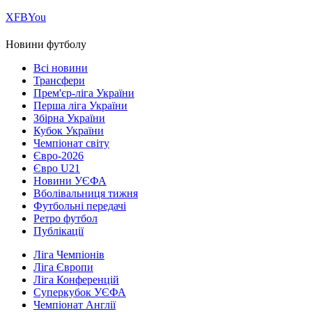
Х
FB
You
Новини футболу
Всі новини
Трансфери
Прем'єр-ліга України
Перша ліга України
Збірна України
Кубок України
Чемпіонат світу
Євро-2026
Євро U21
Новини УЄФА
Вболівальниця тижня
Футбольні передачі
Ретро футбол
Публікації
Ліга Чемпіонів
Ліга Європи
Ліга Конференцій
Суперкубок УЄФА
Чемпіонат Англії