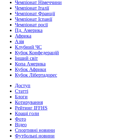
Чемпіонат Німеччини
Чемпіонат Італії
Чемпіонат Франції
Чемпіонат Іспанії
Чемпіонат росії
Пд. Америка
Африка
Азія
Клубний ЧС
Кубок Конфедерацій
Інший світ
Копа Америка
Кубок Африки
Кубок Лібертадорес
Доступ
Статті
Блоги
Котирування
Рейтинг IFFHS
Кращі голи
Фото
Відео
Спортивні новини
Футбольні новини