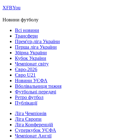
Х
FB
You
Новини футболу
Всі новини
Трансфери
Прем'єр-ліга України
Перша ліга України
Збірна України
Кубок України
Чемпіонат світу
Євро-2026
Євро U21
Новини УЄФА
Вболівальниця тижня
Футбольні передачі
Ретро футбол
Публікації
Ліга Чемпіонів
Ліга Європи
Ліга Конференцій
Суперкубок УЄФА
Чемпіонат Англії