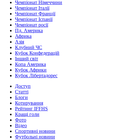
Чемпіонат Німеччини
Чемпіонат Італії
Чемпіонат Франції
Чемпіонат Іспанії
Чемпіонат росії
Пд. Америка
Африка
Азія
Клубний ЧС
Кубок Конфедерацій
Інший світ
Копа Америка
Кубок Африки
Кубок Лібертадорес
Доступ
Статті
Блоги
Котирування
Рейтинг IFFHS
Кращі голи
Фото
Відео
Спортивні новини
Футбольні новини