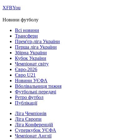
Х
FB
You
Новини футболу
Всі новини
Трансфери
Прем'єр-ліга України
Перша ліга України
Збірна України
Кубок України
Чемпіонат світу
Євро-2026
Євро U21
Новини УЄФА
Вболівальниця тижня
Футбольні передачі
Ретро футбол
Публікації
Ліга Чемпіонів
Ліга Європи
Ліга Конференцій
Суперкубок УЄФА
Чемпіонат Англії