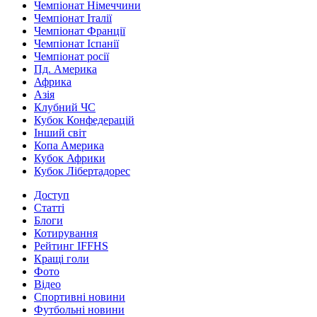
Чемпіонат Німеччини
Чемпіонат Італії
Чемпіонат Франції
Чемпіонат Іспанії
Чемпіонат росії
Пд. Америка
Африка
Азія
Клубний ЧС
Кубок Конфедерацій
Інший світ
Копа Америка
Кубок Африки
Кубок Лібертадорес
Доступ
Статті
Блоги
Котирування
Рейтинг IFFHS
Кращі голи
Фото
Відео
Спортивні новини
Футбольні новини