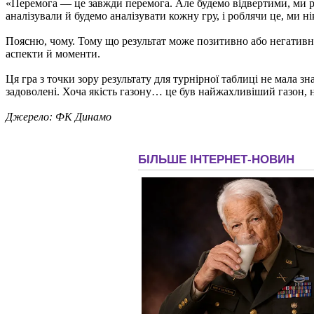
«Перемога — це завжди перемога. Але будемо відвертими, ми ро
аналізували й будемо аналізувати кожну гру, і роблячи це, ми ні
Поясню, чому. Тому що результат може позитивно або негативно
аспекти й моменти.
Ця гра з точки зору результату для турнірної таблиці не мала з
задоволені. Хоча якість газону… це був найжахливіший газон, 
Джерело: ФК Динамо