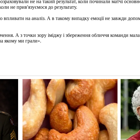
зраховували не на такий результат, коли починали матчі основно
коли не прив'язуємося до результату.
 впливати на аналіз. А в такому випадку емоції не завжди допом
начення. А з точки зору іміджу і збереження обличчя команди мал
на якому ми грали».