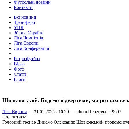
Футбольні новини
Контакти
Всі новини
Трансфери
УПЛ
Збірна України
Ліга Чемпіонів
Ліга Європи
Ліга Конференцій
Ретро футбол
Відео
Фото
Статті
Блоги
Шовковський: Будемо відвертими, ми розраховува
Ліга Європи
— 31.01.2025 - 16:29 —
admin
Переглядів: 9697
Поділитись:
Головний тренер Динамо Олександр Шовковський прокоментув