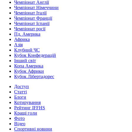
Чемпіонат Англії
Чемпіонат Німеччини
Чемпіонат Італії
Чемпіонат Франції
Чемпіонат Іспанії
Чемпіонат росії
Пд. Америка
Африка
Азія
Клубний ЧС
Кубок Конфедерацій
Інший світ
Копа Америка
Кубок Африки
Кубок Лібертадорес
Доступ
Статті
Блоги
Котирування
Рейтинг IFFHS
Кращі голи
Фото
Відео
Спортивні новини