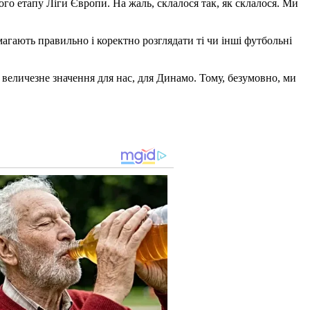
го етапу Ліги Європи. На жаль, склалося так, як склалося. Ми
агають правильно і коректно розглядати ті чи інші футбольні
а величезне значення для нас, для Динамо. Тому, безумовно, ми