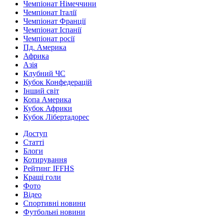
Чемпіонат Німеччини
Чемпіонат Італії
Чемпіонат Франції
Чемпіонат Іспанії
Чемпіонат росії
Пд. Америка
Африка
Азія
Клубний ЧС
Кубок Конфедерацій
Інший світ
Копа Америка
Кубок Африки
Кубок Лібертадорес
Доступ
Статті
Блоги
Котирування
Рейтинг IFFHS
Кращі голи
Фото
Відео
Спортивні новини
Футбольні новини