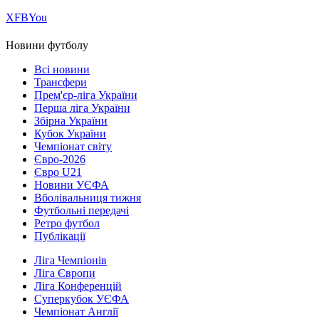
Х
FB
You
Новини футболу
Всі новини
Трансфери
Прем'єр-ліга України
Перша ліга України
Збірна України
Кубок України
Чемпіонат світу
Євро-2026
Євро U21
Новини УЄФА
Вболівальниця тижня
Футбольні передачі
Ретро футбол
Публікації
Ліга Чемпіонів
Ліга Європи
Ліга Конференцій
Суперкубок УЄФА
Чемпіонат Англії