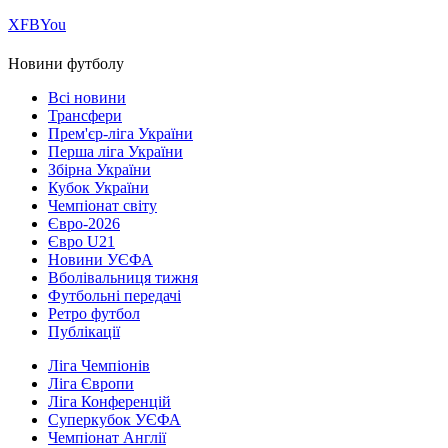
Х
FB
You
Новини футболу
Всі новини
Трансфери
Прем'єр-ліга України
Перша ліга України
Збірна України
Кубок України
Чемпіонат світу
Євро-2026
Євро U21
Новини УЄФА
Вболівальниця тижня
Футбольні передачі
Ретро футбол
Публікації
Ліга Чемпіонів
Ліга Європи
Ліга Конференцій
Суперкубок УЄФА
Чемпіонат Англії