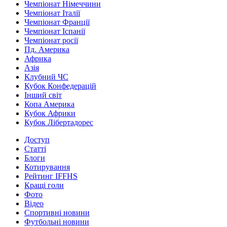
Чемпіонат Німеччини
Чемпіонат Італії
Чемпіонат Франції
Чемпіонат Іспанії
Чемпіонат росії
Пд. Америка
Африка
Азія
Клубний ЧС
Кубок Конфедерацій
Інший світ
Копа Америка
Кубок Африки
Кубок Лібертадорес
Доступ
Статті
Блоги
Котирування
Рейтинг IFFHS
Кращі голи
Фото
Відео
Спортивні новини
Футбольні новини