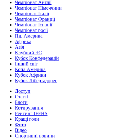
Чемпіонат Англії
Чемпіонат Німеччини
Чемпіонат Італії
Чемпіонат Франції
Чемпіонат Іспанії
Чемпіонат росії
Пд. Америка
Африка
Азія
Клубний ЧС
Кубок Конфедерацій
Інший світ
Копа Америка
Кубок Африки
Кубок Лібертадорес
Доступ
Статті
Блоги
Котирування
Рейтинг IFFHS
Кращі голи
Фото
Відео
Спортивні новини