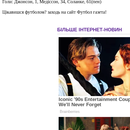
Голи: Джонсон, 1, Медіссон, 34, Соланке, 61(пен)
Цікавишся футболом? заходь на сайт Футбол газета!