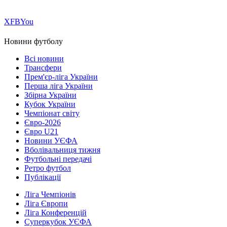
Х
FB
You
Новини футболу
Всі новини
Трансфери
Прем'єр-ліга України
Перша ліга України
Збірна України
Кубок України
Чемпіонат світу
Євро-2026
Євро U21
Новини УЄФА
Вболівальниця тижня
Футбольні передачі
Ретро футбол
Публікації
Ліга Чемпіонів
Ліга Європи
Ліга Конференцій
Суперкубок УЄФА