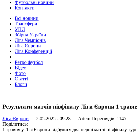
Футбольні новини
Контакти
Всі новини
Трансфери
УПЛ
Збірна України
Ліга Чемпіонів
Ліга Європи
Ліга Конференцій
Ретро футбол
Відео
Фото
Статті
Блоги
Результати матчів півфіналу Ліги Європи 1 травн
Ліга Європи
— 2.05.2025 - 09:28 —
Artem
Переглядів: 1145
Поділитись:
1 травня у Лізі Європи відбулися два перші матчі півфіналу тур