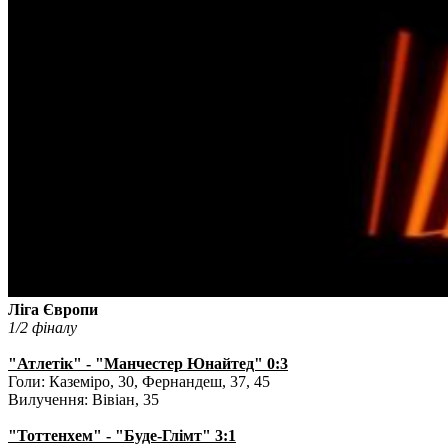
Ліга Європи
1/2 фіналу
"Атлетік" - "Манчестер Юнайтед" 0:3
Голи: Каземіро, 30, Фернандеш, 37, 45
Вилучення: Вівіан, 35
"Тоттенхем" - "Буде-Глімт" 3:1