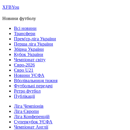
Х
FB
You
Новини футболу
Всі новини
Трансфери
Прем'єр-ліга України
Перша ліга України
Збірна України
Кубок України
Чемпіонат світу
Євро-2026
Євро U21
Новини УЄФА
Вболівальниця тижня
Футбольні передачі
Ретро футбол
Публікації
Ліга Чемпіонів
Ліга Європи
Ліга Конференцій
Суперкубок УЄФА
Чемпіонат Англії