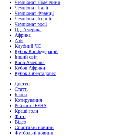
Чемпіонат Німеччини
Чемпіонат Італії
Чемпіонат Франції
Чемпіонат Іспанії
Чемпіонат росії
Пд. Америка
Африка
Азія
Клубний ЧС
Кубок Конфедерацій
Інший світ
Копа Америка
Кубок Африки
Кубок Лібертадорес
Доступ
Статті
Блоги
Котирування
Рейтинг IFFHS
Кращі голи
Фото
Відео
Спортивні новини
Футбольні новини