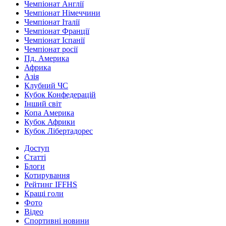
Чемпіонат Англії
Чемпіонат Німеччини
Чемпіонат Італії
Чемпіонат Франції
Чемпіонат Іспанії
Чемпіонат росії
Пд. Америка
Африка
Азія
Клубний ЧС
Кубок Конфедерацій
Інший світ
Копа Америка
Кубок Африки
Кубок Лібертадорес
Доступ
Статті
Блоги
Котирування
Рейтинг IFFHS
Кращі голи
Фото
Відео
Спортивні новини