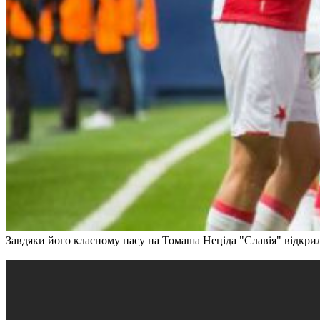
Завдяки його класному пасу на Томаша Неціда "Славія" відкрил