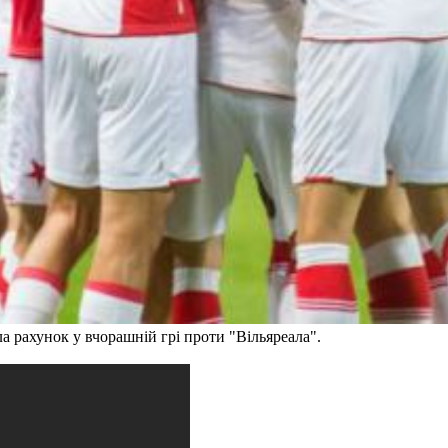
а рахунок у вчорашній грі проти "Вільяреала".