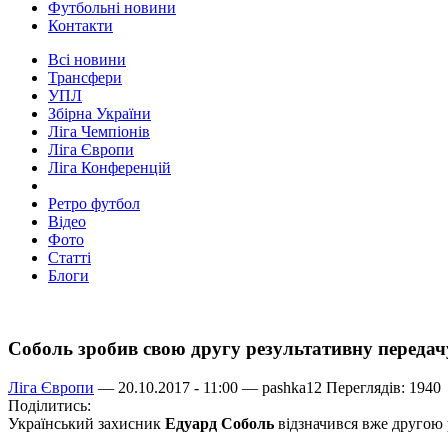
Футбольні новини
Контакти
Всі новини
Трансфери
УПЛ
Збірна України
Ліга Чемпіонів
Ліга Європи
Ліга Конференцій
Ретро футбол
Відео
Фото
Статті
Блоги
Соболь зробив свою другу результативну передач
Ліга Європи
— 20.10.2017 - 11:00 —
pashka12
Переглядів: 1940
Поділитись:
Український захисник
Едуард Соболь
відзначився вже другою 