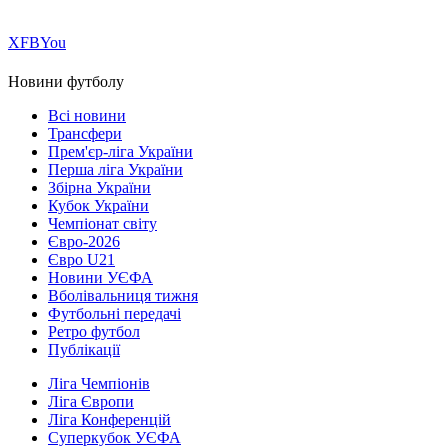
Х
FB
You
Новини футболу
Всі новини
Трансфери
Прем'єр-ліга України
Перша ліга України
Збірна України
Кубок України
Чемпіонат світу
Євро-2026
Євро U21
Новини УЄФА
Вболівальниця тижня
Футбольні передачі
Ретро футбол
Публікації
Ліга Чемпіонів
Ліга Європи
Ліга Конференцій
Суперкубок УЄФА