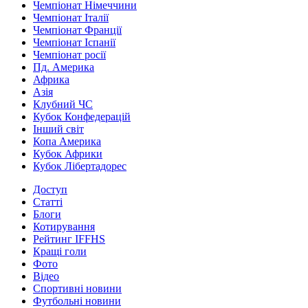
Чемпіонат Німеччини
Чемпіонат Італії
Чемпіонат Франції
Чемпіонат Іспанії
Чемпіонат росії
Пд. Америка
Африка
Азія
Клубний ЧС
Кубок Конфедерацій
Інший світ
Копа Америка
Кубок Африки
Кубок Лібертадорес
Доступ
Статті
Блоги
Котирування
Рейтинг IFFHS
Кращі голи
Фото
Відео
Спортивні новини
Футбольні новини