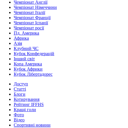
Чемпіонат Англії
Чемпіонат Німеччини
Чемпіонат Італії
Чемпіонат Франції
Чемпіонат Іспанії
Чемпіонат росії
Пд. Америка
Африка
Азія
Клубний ЧС
Кубок Конфедерацій
Інший світ
Копа Америка
Кубок Африки
Кубок Лібертадорес
Доступ
Статті
Блоги
Котирування
Рейтинг IFFHS
Кращі голи
Фото
Відео
Спортивні новини