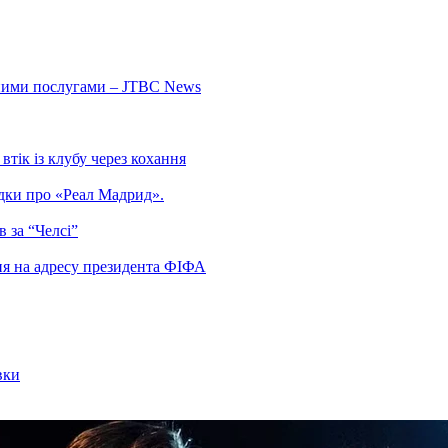
ьними послугами – JTBC News
тік із клубу через кохання
гадки про «Реал Мадрид».
 за “Челсі”
ня на адресу президента ФІФА
вки