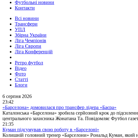
Футбольні новини
Контакти
Всі новини
Трансфери
УПЛ
Збірна України
Ліга Чемпіонів
Ліга Європи
Ліга Конференцій
Ретро футбол
Відео
Фото
Статті
Блоги
6 серпня 2026
23:42
«Барселона» домовилася про трансфер лідера «Баєра»
Каталонська «Барселона» зробила серйозний крок до підсилення
центрального захисника Жонатана Та. Повідомляє Футбол газет
21:35
Куман підсумував свою роботу в «Барселоні»
Колишній головний тренер «Барселони» Рональд Куман, який ни