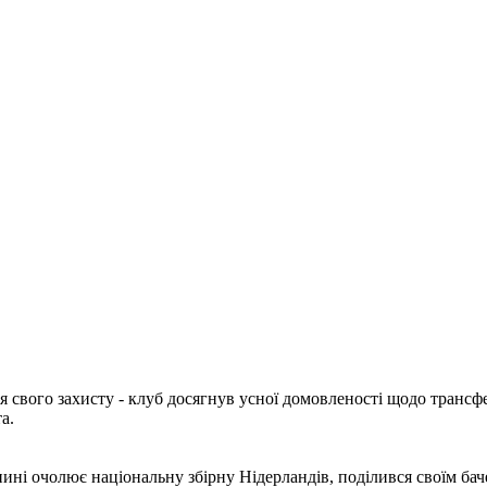
 свого захисту - клуб досягнув усної домовленості щодо трансф
а.
ні очолює національну збірну Нідерландів, поділився своїм бач