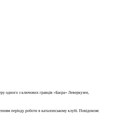
еру одного з ключових гравців «Баєра» Леверкузен,
енням періоду роботи в каталонському клубі. Повідомляє