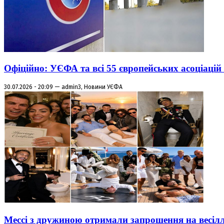
Офіційно: УЄФА та всі 55 європейських асоціаці
30.07.2026 - 20:09 — admin3, Новини УЄФА
Мессі з дружиною отримали запрошення на весіл