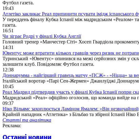
Футбол газета.
19:43
Атлетіко закликає Реал припинити псувати імідж іспанського 
У переддень фіналу Кубка Іспанії між мадридським «Реалом» та
газета.
16:51
Чи зіграє Родрі у фіналі Кубка Англії
Головний тренер «Манчестер Сіті» Хосеп Гвардіола прокоментув
14:31
Ювентус може втратити кількох гравців через ризик не потрапи
Туринський «Ювентус» опинився на межі серйозних змін у склад
залишити клуб. Повідомляє Футбол газета.
12:38
Доннарумма - найгірший гравець матчу «ПСЖ» - «Ніцца» за вер
Італійський воротар «Парі Сен-Жермен» Джанлуїджі Доннарумм
10:45
Реал Мадрид підтвердив участь у фіналі Кубка Іспанії попри ск
Мадридський «Реал» офіційно оголосив, що команда вийде на пол
09:37
Ніко Вільямс захоплюється Ламіном Ямалем: «Він незвичайний,
Крайній нападник «Атлетика» з Більбао та збірної Іспанії Нік
Статті та аналітика
Реклама:
Останні новини