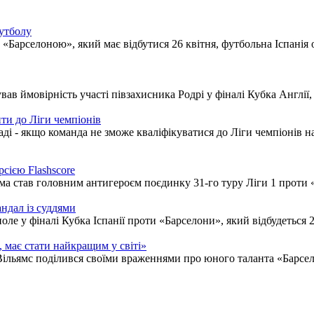
футболу
 «Барселоною», який має відбутися 26 квітня, футбольна Іспанія
ав ймовірність участі півзахисника Родрі у фіналі Кубка Англії,
ти до Ліги чемпіонів
і - якщо команда не зможе кваліфікуватися до Ліги чемпіонів на
сією Flashscore
а став головним антигероєм поєдинку 31-го туру Ліги 1 проти 
андал із суддями
е у фіналі Кубка Іспанії проти «Барселони», який відбудеться 2
 має стати найкращим у світі»
о Вільямс поділився своїми враженнями про юного таланта «Барсе