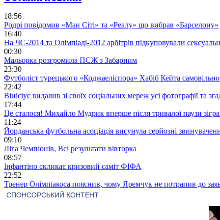
18:56
Родрі повідомив «Ман Сіті» та «Реалу» що вибрав «Барселону»
16:40
На ЧС-2014 та Олімпіаді-2012 арбітрів підкуповували сексуал
00:30
Мальорка розгромила ПСЖ з Забарним
23:30
Футболіст турецького «Коджаеліспора» Хабіб Кейта самовільно в
22:42
Вінісіус видалив зі своїх соціальних мереж усі фотографії та з
17:44
Це сталося! Михайло Мудрик вперше після тривалої паузи зіграв
11:24
Йорданська футбольна асоціація висунула серйозні звинувачен
09:10
Ліга Чемпіонів, Всі результати вівторка
08:57
Інфантіно скликає кризовий саміт ФІФА
22:52
Тренер Олімпіакоса пояснив, чому Яремчук не потрапив до зая