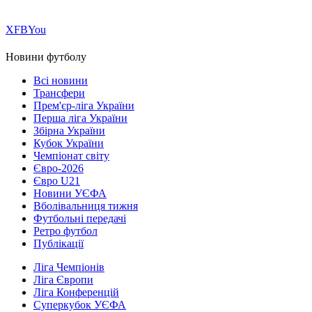
Х
FB
You
Новини футболу
Всі новини
Трансфери
Прем'єр-ліга України
Перша ліга України
Збірна України
Кубок України
Чемпіонат світу
Євро-2026
Євро U21
Новини УЄФА
Вболівальниця тижня
Футбольні передачі
Ретро футбол
Публікації
Ліга Чемпіонів
Ліга Європи
Ліга Конференцій
Суперкубок УЄФА