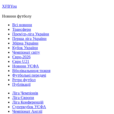
Х
FB
You
Новини футболу
Всі новини
Трансфери
Прем'єр-ліга України
Перша ліга України
Збірна України
Кубок України
Чемпіонат світу
Євро-2026
Євро U21
Новини УЄФА
Вболівальниця тижня
Футбольні передачі
Ретро футбол
Публікації
Ліга Чемпіонів
Ліга Європи
Ліга Конференцій
Суперкубок УЄФА
Чемпіонат Англії